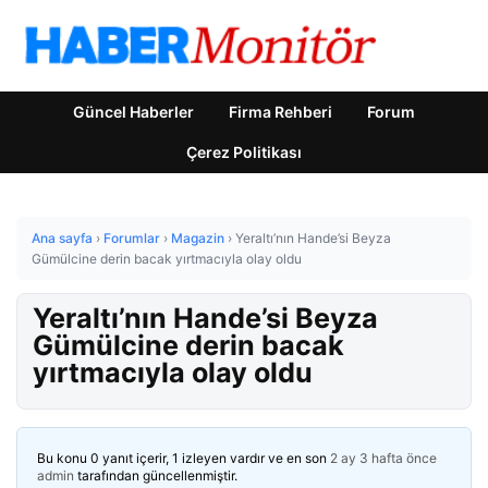
Güncel Haberler
Firma Rehberi
Forum
Çerez Politikası
Ana sayfa
›
Forumlar
›
Magazin
›
Yeraltı’nın Hande’si Beyza
Gümülcine derin bacak yırtmacıyla olay oldu
Yeraltı’nın Hande’si Beyza
Gümülcine derin bacak
yırtmacıyla olay oldu
Bu konu 0 yanıt içerir, 1 izleyen vardır ve en son
2 ay 3 hafta önce
admin
tarafından güncellenmiştir.