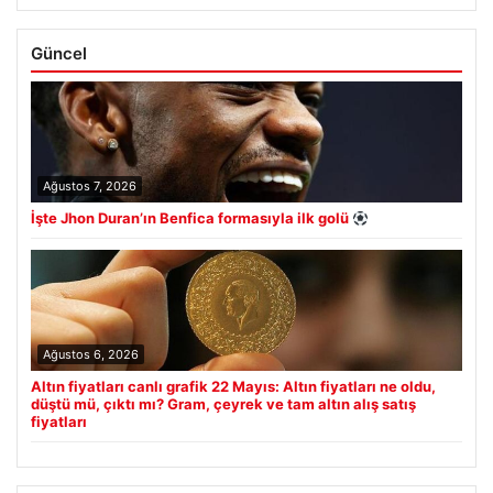
Güncel
Ağustos 7, 2026
İşte Jhon Duran’ın Benfica formasıyla ilk golü
Ağustos 6, 2026
Altın fiyatları canlı grafik 22 Mayıs: Altın fiyatları ne oldu,
düştü mü, çıktı mı? Gram, çeyrek ve tam altın alış satış
fiyatları