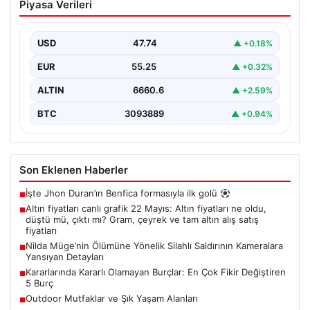
Piyasa Verileri
fiyatları ne oldu, düştü mü, çıktı mı?
Gram, çeyrek ve tam altın alış satış
fiyatları
USD
47.74
▲ +0.18%
EUR
55.25
▲ +0.32%
ALTIN
6660.6
▲ +2.59%
BTC
3093889
▲ +0.94%
Son Eklenen Haberler
İşte Jhon Duran’ın Benfica formasıyla ilk golü
■
Altın fiyatları canlı grafik 22 Mayıs: Altın fiyatları ne oldu,
■
düştü mü, çıktı mı? Gram, çeyrek ve tam altın alış satış
fiyatları
Nilda Müge’nin Ölümüne Yönelik Silahlı Saldırının Kameralara
■
Yansıyan Detayları
Kararlarında Kararlı Olamayan Burçlar: En Çok Fikir Değiştiren
■
5 Burç
Outdoor Mutfaklar ve Şık Yaşam Alanları
■