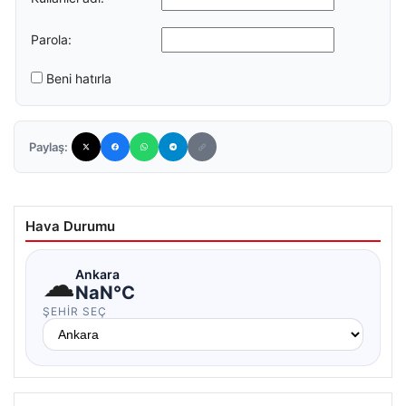
Parola:
Beni hatırla
Paylaş:
Hava Durumu
☁
Ankara
NaN°C
ŞEHIR SEÇ