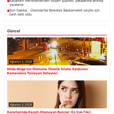
Kaçarken merdivenlerden düşen şüpheli, yakalanma anında
■
yaralandı
Son Dakika… Üsküdar’da Belediye Başkanvekili seçimi için
■
tarih belli oldu
Güncel
Ağustos 5, 2026
Nilda Müge’nin Ölümüne Yönelik Silahlı Saldırının
Kameralara Yansıyan Detayları
Ağustos 5, 2026
Kararlarında Kararlı Olamayan Burçlar: En Çok Fikir