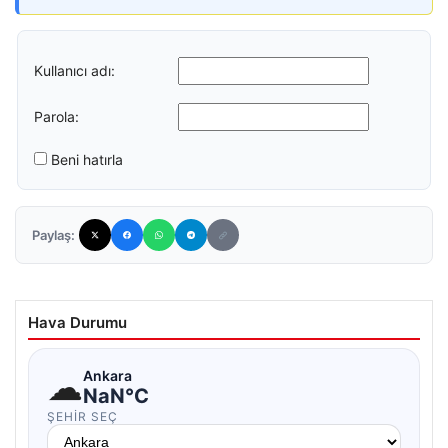
Kullanıcı adı:
Parola:
Beni hatırla
Paylaş:
Hava Durumu
☁
Ankara
NaN°C
ŞEHIR SEÇ