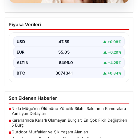
05.08.2026
Kararlarında Kararlı Olamayan Burçlar:
Piyasa Verileri
En Çok Fikir Değiştiren 5 Burç
Astrolojide her burcun kendine özgü karakter özellikleri
bulunmaktadır ve bunlar günlük yaşamda karar verme…
USD
47.59
▲ +0.08%
EUR
55.05
▲ +0.29%
ALTIN
6496.0
▲ +4.25%
BTC
3074341
▲ +0.84%
Son Eklenen Haberler
Nilda Müge’nin Ölümüne Yönelik Silahlı Saldırının Kameralara
■
Yansıyan Detayları
Kararlarında Kararlı Olamayan Burçlar: En Çok Fikir Değiştiren
■
5 Burç
Outdoor Mutfaklar ve Şık Yaşam Alanları
■