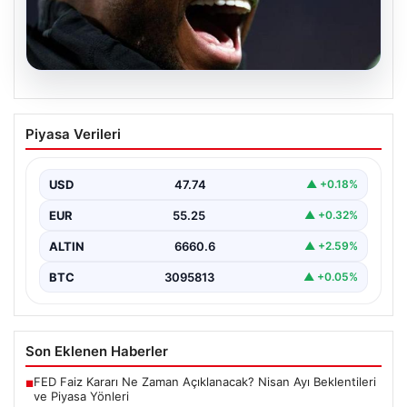
07.08.2026
İşte Jhon Duran’ın Benfica formasıyla
Piyasa Verileri
ilk golü
USD
47.74
▲ +0.18%
EUR
55.25
▲ +0.32%
ALTIN
6660.6
▲ +2.59%
BTC
3095813
▲ +0.05%
Son Eklenen Haberler
FED Faiz Kararı Ne Zaman Açıklanacak? Nisan Ayı Beklentileri
■
ve Piyasa Yönleri