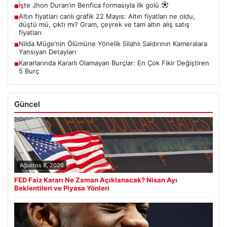
İşte Jhon Duran’ın Benfica formasıyla ilk golü
■
Altın fiyatları canlı grafik 22 Mayıs: Altın fiyatları ne oldu,
■
düştü mü, çıktı mı? Gram, çeyrek ve tam altın alış satış
fiyatları
Nilda Müge’nin Ölümüne Yönelik Silahlı Saldırının Kameralara
■
Yansıyan Detayları
Kararlarında Kararlı Olamayan Burçlar: En Çok Fikir Değiştiren
■
5 Burç
Güncel
Ağustos 8, 2026
FED Faiz Kararı Ne Zaman Açıklanacak? Nisan Ayı
Beklentileri ve Piyasa Yönleri