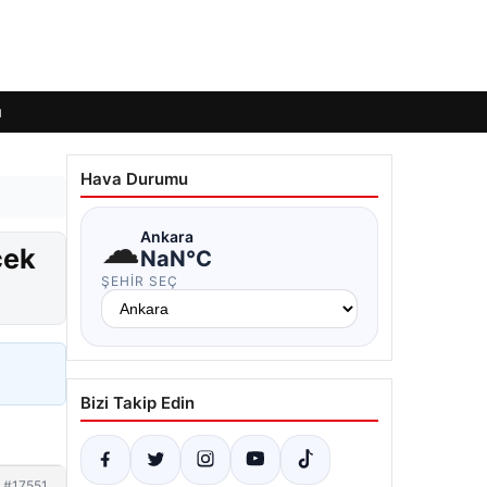
ı
Hava Durumu
☁
Ankara
cek
NaN°C
ŞEHIR SEÇ
Bizi Takip Edin
#17551