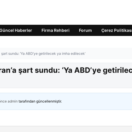
Güncel Haberler
Firma Rehberi
Forum
Çerez Politikas
a şart sundu: ‘Ya ABD’ye getirilecek ya imha edilecek’
ran’a şart sundu: ‘Ya ABD’ye getirile
 önce
admin
tarafından güncellenmiştir.