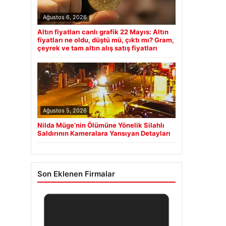
Ağustos 6, 2026
Altın fiyatları canlı grafik 22 Mayıs: Altın
fiyatları ne oldu, düştü mü, çıktı mı? Gram,
çeyrek ve tam altın alış satış fiyatları
Ağustos 5, 2026
Nilda Müge’nin Ölümüne Yönelik Silahlı
Saldırının Kameralara Yansıyan Detayları
Son Eklenen Firmalar