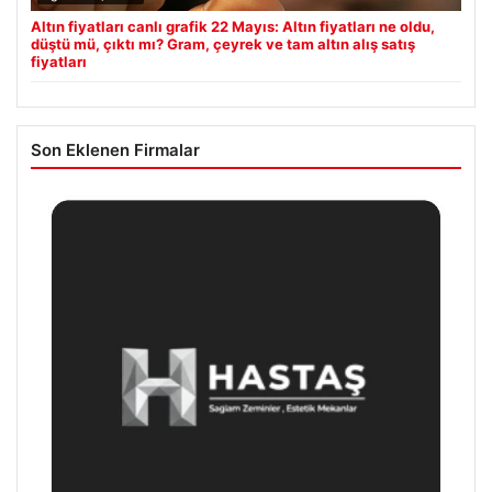
Altın fiyatları canlı grafik 22 Mayıs: Altın fiyatları ne oldu,
düştü mü, çıktı mı? Gram, çeyrek ve tam altın alış satış
fiyatları
Son Eklenen Firmalar