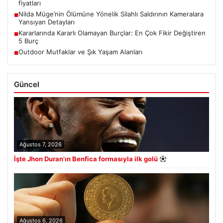
fiyatları
Nilda Müge’nin Ölümüne Yönelik Silahlı Saldırının Kameralara
■
Yansıyan Detayları
Kararlarında Kararlı Olamayan Burçlar: En Çok Fikir Değiştiren
■
5 Burç
Outdoor Mutfaklar ve Şık Yaşam Alanları
■
Güncel
Ağustos 7, 2026
İşte Jhon Duran’ın Benfica formasıyla ilk golü
Ağustos 6, 2026