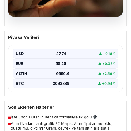
06.08.2026
Altın fiyatları canlı grafik 22 Mayıs: Altın
Piyasa Verileri
fiyatları ne oldu, düştü mü, çıktı mı?
Gram, çeyrek ve tam altın alış satış
fiyatları
USD
47.74
▲ +0.18%
EUR
55.25
▲ +0.32%
ALTIN
6660.6
▲ +2.59%
BTC
3093889
▲ +0.94%
Son Eklenen Haberler
İşte Jhon Duran’ın Benfica formasıyla ilk golü
■
Altın fiyatları canlı grafik 22 Mayıs: Altın fiyatları ne oldu,
■
düştü mü, çıktı mı? Gram, çeyrek ve tam altın alış satış