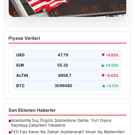
08.08.2026
FED Faiz Kararı Ne Zaman Açıklanacak?
Piyasa Verileri
Nisan Ayı Beklentileri ve Piyasa Yönleri
ABD Merkez Bankası'nın (FED) önümüzdeki dönemde
alacağı faiz kararları, finans piyasalarının yönünü
USD
47.79
▼ -0.03%
belirlemede kritik…
EUR
55.32
▲ +0.02%
ALTIN
6658.7
▼ -0.03%
BTC
3099480
▲ +0.12%
Son Eklenen Haberler
İstanbul’da Suç Örgütü Şüphelisine Darbe: Yurt Dışına
■
Kaçmaya Çalışırken Yakalandı
FED Faiz Kararı Ne Zaman Açıklanacak? Nisan Ayı Beklentileri
■