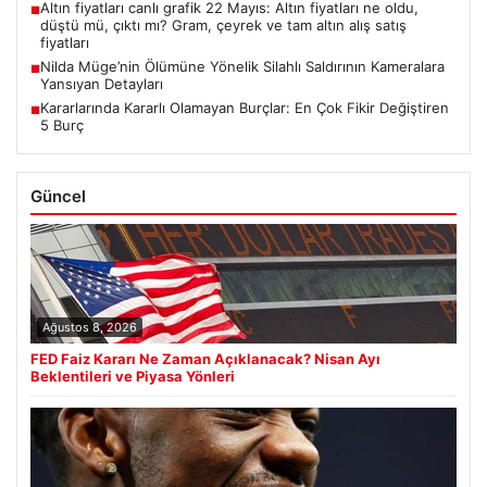
Altın fiyatları canlı grafik 22 Mayıs: Altın fiyatları ne oldu,
■
düştü mü, çıktı mı? Gram, çeyrek ve tam altın alış satış
fiyatları
Nilda Müge’nin Ölümüne Yönelik Silahlı Saldırının Kameralara
■
Yansıyan Detayları
Kararlarında Kararlı Olamayan Burçlar: En Çok Fikir Değiştiren
■
5 Burç
Güncel
Ağustos 8, 2026
FED Faiz Kararı Ne Zaman Açıklanacak? Nisan Ayı
Beklentileri ve Piyasa Yönleri