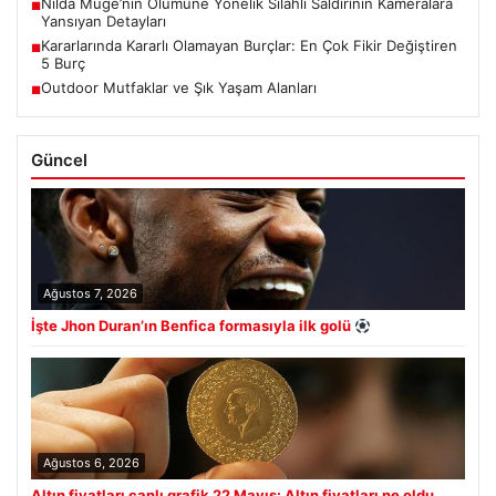
Nilda Müge’nin Ölümüne Yönelik Silahlı Saldırının Kameralara
■
Yansıyan Detayları
Kararlarında Kararlı Olamayan Burçlar: En Çok Fikir Değiştiren
■
5 Burç
Outdoor Mutfaklar ve Şık Yaşam Alanları
■
Güncel
Ağustos 7, 2026
İşte Jhon Duran’ın Benfica formasıyla ilk golü
Ağustos 6, 2026
Altın fiyatları canlı grafik 22 Mayıs: Altın fiyatları ne oldu,