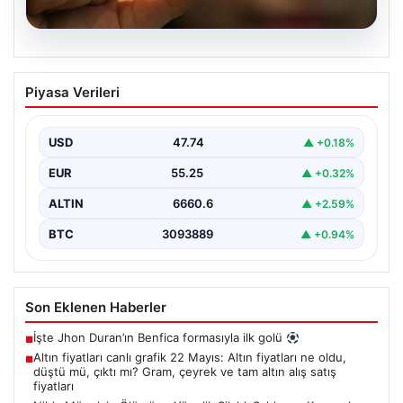
06.08.2026
Altın fiyatları canlı grafik 22 Mayıs: Altın
Piyasa Verileri
fiyatları ne oldu, düştü mü, çıktı mı?
Gram, çeyrek ve tam altın alış satış
fiyatları
USD
47.74
▲ +0.18%
EUR
55.25
▲ +0.32%
ALTIN
6660.6
▲ +2.59%
BTC
3093889
▲ +0.94%
Son Eklenen Haberler
İşte Jhon Duran’ın Benfica formasıyla ilk golü
■
Altın fiyatları canlı grafik 22 Mayıs: Altın fiyatları ne oldu,
■
düştü mü, çıktı mı? Gram, çeyrek ve tam altın alış satış
fiyatları