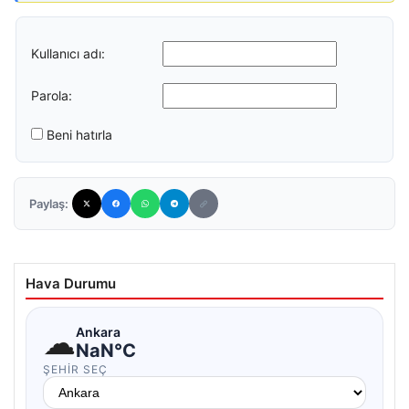
Kullanıcı adı:
Parola:
Beni hatırla
Paylaş:
Hava Durumu
☁
Ankara
NaN°C
ŞEHIR SEÇ