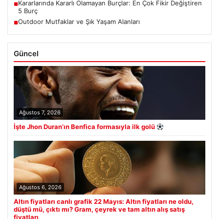
Kararlarında Kararlı Olamayan Burçlar: En Çok Fikir Değiştiren
■
5 Burç
Outdoor Mutfaklar ve Şık Yaşam Alanları
■
Güncel
Ağustos 7, 2026
İşte Jhon Duran’ın Benfica formasıyla ilk golü
Ağustos 6, 2026
Altın fiyatları canlı grafik 22 Mayıs: Altın fiyatları ne oldu,
düştü mü, çıktı mı? Gram, çeyrek ve tam altın alış satış
fiyatları