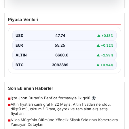
06.08.2026
Altın fiyatları canlı grafik 22 Mayıs: Altın
Piyasa Verileri
fiyatları ne oldu, düştü mü, çıktı mı?
Gram, çeyrek ve tam altın alış satış
fiyatları
USD
47.74
▲ +0.18%
EUR
55.25
▲ +0.32%
ALTIN
6660.6
▲ +2.59%
BTC
3093889
▲ +0.94%
Son Eklenen Haberler
İşte Jhon Duran’ın Benfica formasıyla ilk golü
■
Altın fiyatları canlı grafik 22 Mayıs: Altın fiyatları ne oldu,
■
düştü mü, çıktı mı? Gram, çeyrek ve tam altın alış satış
fiyatları
Nilda Müge’nin Ölümüne Yönelik Silahlı Saldırının Kameralara
■
Yansıyan Detayları