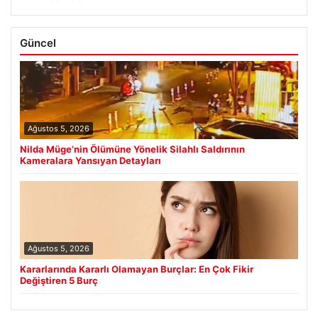
Güncel
Ağustos 5, 2026
Nilda Müge’nin Ölümüne Yönelik Silahlı Saldırının
Kameralara Yansıyan Detayları
Ağustos 5, 2026
Kararlarında Kararlı Olamayan Burçlar: En Çok Fikir
Değiştiren 5 Burç