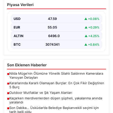
Kararlarında Kararlı Olamayan Burçlar:
Piyasa Verileri
En Çok Fikir Değiştiren 5 Burç
Astrolojide her burcun kendine özgü karakter özellikleri
bulunmaktadır ve bunlar günlük yaşamda karar verme…
USD
47.59
▲ +0.08%
EUR
55.05
▲ +0.29%
ALTIN
6496.0
▲ +4.25%
BTC
3074341
▲ +0.84%
Son Eklenen Haberler
Nilda Müge’nin Ölümüne Yönelik Silahlı Saldırının Kameralara
■
Yansıyan Detayları
Kararlarında Kararlı Olamayan Burçlar: En Çok Fikir Değiştiren
■
5 Burç
Outdoor Mutfaklar ve Şık Yaşam Alanları
■
Kaçarken merdivenlerden düşen şüpheli, yakalanma anında
■
yaralandı
Son Dakika… Üsküdar’da Belediye Başkanvekili seçimi için
■
tarih belli oldu