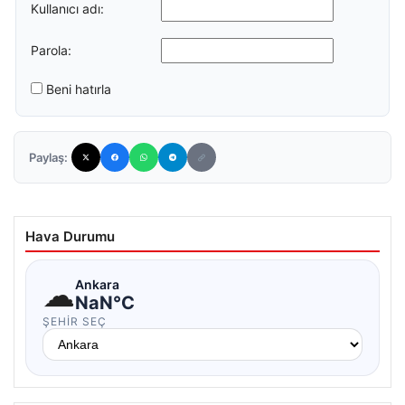
Kullanıcı adı:
Parola:
Beni hatırla
Paylaş:
Hava Durumu
☁
Ankara
NaN°C
ŞEHIR SEÇ