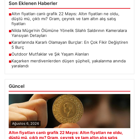
Son Eklenen Haberler
Altın fiyatları canlı grafik 22 Mayıs: Altın fiyatları ne oldu,
■
düştü mü, çıktı mı? Gram, çeyrek ve tam altın alış satış
fiyatları
Nilda Müge’nin Ölümüne Yönelik Silahlı Saldırının Kameralara
■
Yansıyan Detayları
Kararlarında Kararlı Olamayan Burçlar: En Çok Fikir Değiştiren
■
5 Burç
Outdoor Mutfaklar ve Şık Yaşam Alanları
■
Kaçarken merdivenlerden düşen şüpheli, yakalanma anında
■
yaralandı
Güncel
Ağustos 6, 2026
Altın fiyatları canlı grafik 22 Mayıs: Altın fiyatları ne oldu,
düştü mü, çıktı mı? Gram, çeyrek ve tam altın alış satış