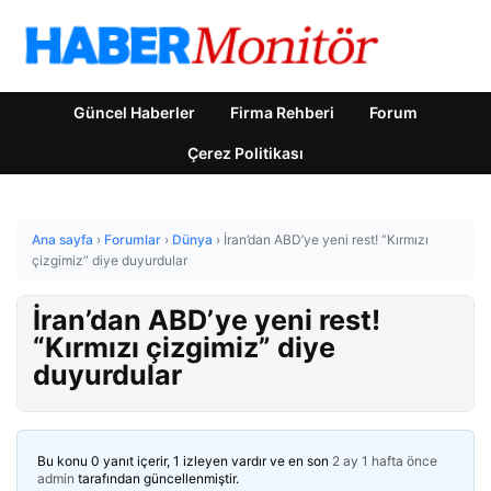
Güncel Haberler
Firma Rehberi
Forum
Çerez Politikası
Ana sayfa
›
Forumlar
›
Dünya
›
İran’dan ABD’ye yeni rest! “Kırmızı
çizgimiz” diye duyurdular
İran’dan ABD’ye yeni rest!
“Kırmızı çizgimiz” diye
duyurdular
Bu konu 0 yanıt içerir, 1 izleyen vardır ve en son
2 ay 1 hafta önce
admin
tarafından güncellenmiştir.