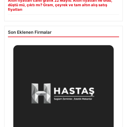
Altın fiyatları canlı grafik 22 Mayıs: Altın fiyatları ne oldu,
düştü mü, çıktı mı? Gram, çeyrek ve tam altın alış satış
fiyatları
Son Eklenen Firmalar