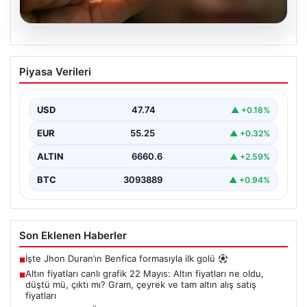
06.08.2026
Altın fiyatları canlı grafik 22 Mayıs: Altın
Piyasa Verileri
fiyatları ne oldu, düştü mü, çıktı mı?
Gram, çeyrek ve tam altın alış satış
fiyatları
USD
47.74
▲ +0.18%
EUR
55.25
▲ +0.32%
ALTIN
6660.6
▲ +2.59%
BTC
3093889
▲ +0.94%
Son Eklenen Haberler
İşte Jhon Duran’ın Benfica formasıyla ilk golü
■
Altın fiyatları canlı grafik 22 Mayıs: Altın fiyatları ne oldu,
■
düştü mü, çıktı mı? Gram, çeyrek ve tam altın alış satış
fiyatları