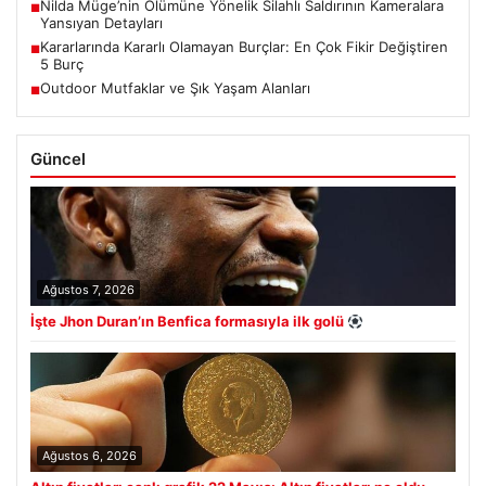
Nilda Müge’nin Ölümüne Yönelik Silahlı Saldırının Kameralara
■
Yansıyan Detayları
Kararlarında Kararlı Olamayan Burçlar: En Çok Fikir Değiştiren
■
5 Burç
Outdoor Mutfaklar ve Şık Yaşam Alanları
■
Güncel
Ağustos 7, 2026
İşte Jhon Duran’ın Benfica formasıyla ilk golü
Ağustos 6, 2026