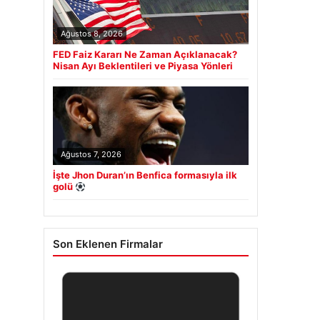
Ağustos 8, 2026
FED Faiz Kararı Ne Zaman Açıklanacak?
Nisan Ayı Beklentileri ve Piyasa Yönleri
Ağustos 7, 2026
İşte Jhon Duran’ın Benfica formasıyla ilk
golü
Son Eklenen Firmalar