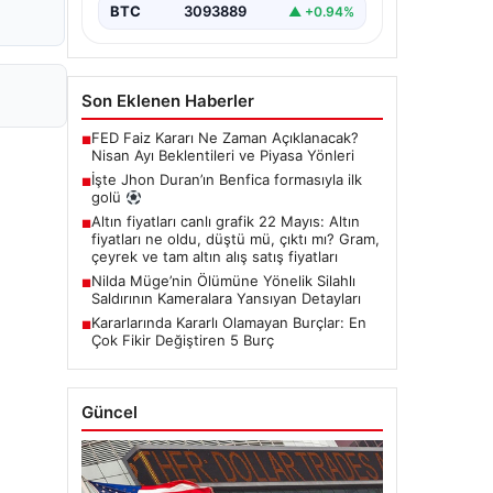
BTC
3093889
▲ +0.94%
Son Eklenen Haberler
FED Faiz Kararı Ne Zaman Açıklanacak?
■
Nisan Ayı Beklentileri ve Piyasa Yönleri
İşte Jhon Duran’ın Benfica formasıyla ilk
■
golü
Altın fiyatları canlı grafik 22 Mayıs: Altın
■
fiyatları ne oldu, düştü mü, çıktı mı? Gram,
çeyrek ve tam altın alış satış fiyatları
Nilda Müge’nin Ölümüne Yönelik Silahlı
■
Saldırının Kameralara Yansıyan Detayları
Kararlarında Kararlı Olamayan Burçlar: En
■
Çok Fikir Değiştiren 5 Burç
Güncel