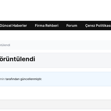
Güncel Haberler
Firma Rehberi
Forum
Çerez Politikas
ntülendi
görüntülendi
min
tarafından güncellenmiştir.