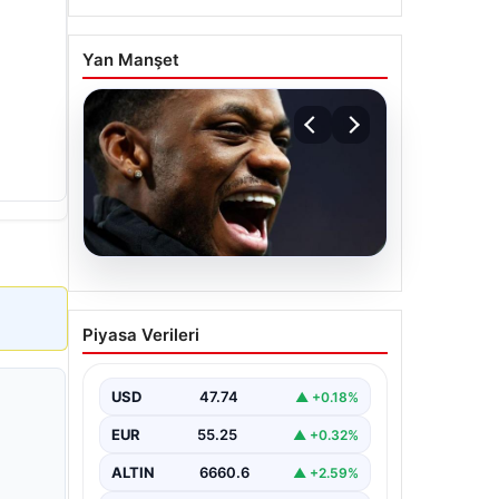
Yan Manşet
07.08.2026
İşte Jhon Duran’ın Benfica
Piyasa Verileri
formasıyla ilk golü
USD
47.74
▲ +0.18%
EUR
55.25
▲ +0.32%
ALTIN
6660.6
▲ +2.59%