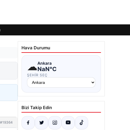
ı
Hava Durumu
☁
Ankara
NaN°C
ŞEHIR SEÇ
Bizi Takip Edin
#19364