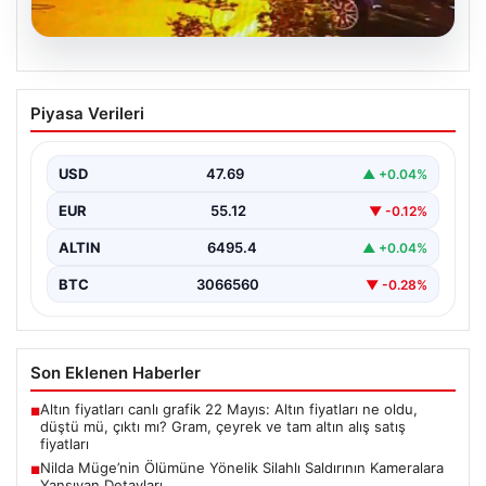
05.08.2026
Nilda Müge’nin Ölümüne Yönelik Silahlı
Piyasa Verileri
Saldırının Kameralara Yansıyan
Detayları
USD
47.69
▲ +0.04%
İstanbul’un Şişli ilçesinde yaşanan korkutucu olayda,
genç kadın Nilda Müge Şahin, eczaneden aldığı
EUR
55.12
▼ -0.12%
ilaçları…
ALTIN
6495.4
▲ +0.04%
BTC
3066560
▼ -0.28%
Son Eklenen Haberler
Altın fiyatları canlı grafik 22 Mayıs: Altın fiyatları ne oldu,
■
düştü mü, çıktı mı? Gram, çeyrek ve tam altın alış satış
fiyatları
Nilda Müge’nin Ölümüne Yönelik Silahlı Saldırının Kameralara
■
Yansıyan Detayları