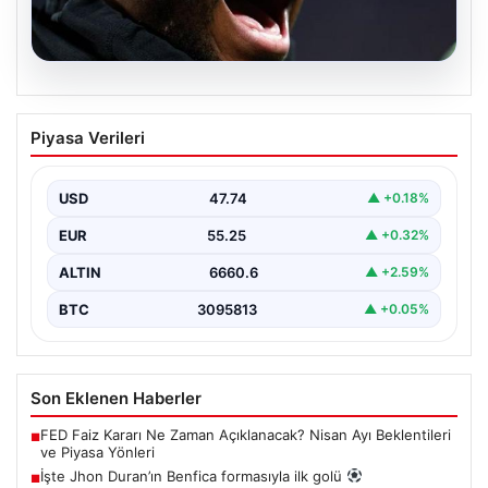
07.08.2026
İşte Jhon Duran’ın Benfica formasıyla
Piyasa Verileri
ilk golü
USD
47.74
▲ +0.18%
EUR
55.25
▲ +0.32%
ALTIN
6660.6
▲ +2.59%
BTC
3095813
▲ +0.05%
Son Eklenen Haberler
FED Faiz Kararı Ne Zaman Açıklanacak? Nisan Ayı Beklentileri
■
ve Piyasa Yönleri
İşte Jhon Duran’ın Benfica formasıyla ilk golü
■