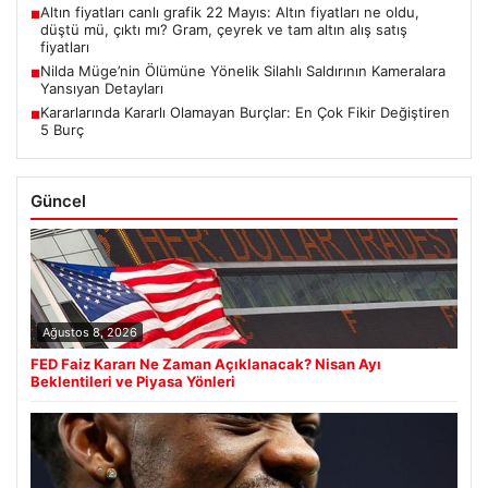
Altın fiyatları canlı grafik 22 Mayıs: Altın fiyatları ne oldu,
■
düştü mü, çıktı mı? Gram, çeyrek ve tam altın alış satış
fiyatları
Nilda Müge’nin Ölümüne Yönelik Silahlı Saldırının Kameralara
■
Yansıyan Detayları
Kararlarında Kararlı Olamayan Burçlar: En Çok Fikir Değiştiren
■
5 Burç
Güncel
Ağustos 8, 2026
FED Faiz Kararı Ne Zaman Açıklanacak? Nisan Ayı
Beklentileri ve Piyasa Yönleri