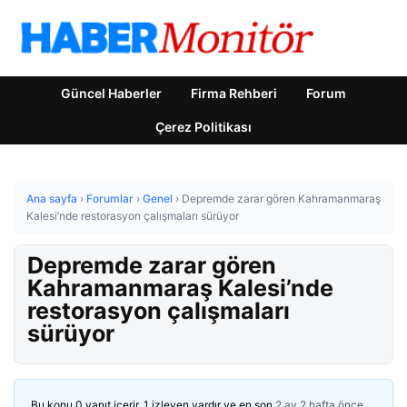
Güncel Haberler
Firma Rehberi
Forum
Çerez Politikası
Ana sayfa
›
Forumlar
›
Genel
›
Depremde zarar gören Kahramanmaraş
Kalesi’nde restorasyon çalışmaları sürüyor
Depremde zarar gören
Kahramanmaraş Kalesi’nde
restorasyon çalışmaları
sürüyor
Bu konu 0 yanıt içerir, 1 izleyen vardır ve en son
2 ay 2 hafta önce