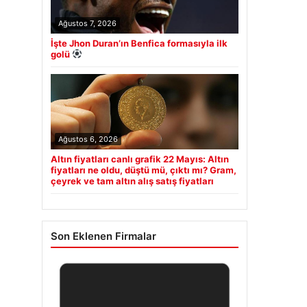
Ağustos 7, 2026
İşte Jhon Duran’ın Benfica formasıyla ilk
golü
Ağustos 6, 2026
Altın fiyatları canlı grafik 22 Mayıs: Altın
fiyatları ne oldu, düştü mü, çıktı mı? Gram,
çeyrek ve tam altın alış satış fiyatları
Son Eklenen Firmalar