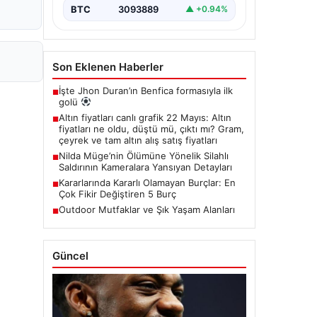
BTC
3093889
▲ +0.94%
Son Eklenen Haberler
İşte Jhon Duran’ın Benfica formasıyla ilk
■
golü
Altın fiyatları canlı grafik 22 Mayıs: Altın
■
fiyatları ne oldu, düştü mü, çıktı mı? Gram,
çeyrek ve tam altın alış satış fiyatları
Nilda Müge’nin Ölümüne Yönelik Silahlı
■
Saldırının Kameralara Yansıyan Detayları
Kararlarında Kararlı Olamayan Burçlar: En
■
Çok Fikir Değiştiren 5 Burç
Outdoor Mutfaklar ve Şık Yaşam Alanları
■
Güncel