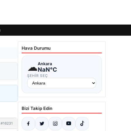
ı
Hava Durumu
☁
Ankara
NaN°C
ŞEHIR SEÇ
Bizi Takip Edin
#16231