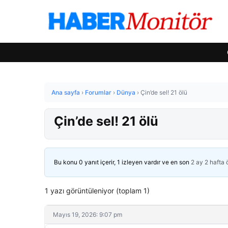
Ana sayfa
›
Forumlar
›
Dünya
›
Çin’de sel! 21 ölü
Çin’de sel! 21 ölü
Bu konu 0 yanıt içerir, 1 izleyen vardır ve en son
2 ay 2 hafta
1 yazı görüntüleniyor (toplam 1)
Mayıs 19, 2026: 9:07 pm