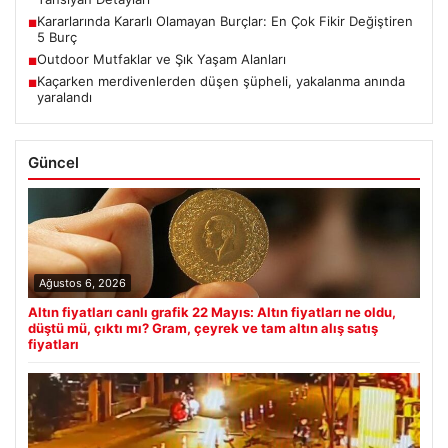
Kararlarında Kararlı Olamayan Burçlar: En Çok Fikir Değiştiren
■
5 Burç
Outdoor Mutfaklar ve Şık Yaşam Alanları
■
Kaçarken merdivenlerden düşen şüpheli, yakalanma anında
■
yaralandı
Güncel
Ağustos 6, 2026
Altın fiyatları canlı grafik 22 Mayıs: Altın fiyatları ne oldu,
düştü mü, çıktı mı? Gram, çeyrek ve tam altın alış satış
fiyatları