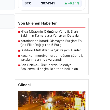
BTC
3074341
▲ +0.84%
Son Eklenen Haberler
Nilda Müge’nin Ölümüne Yönelik Silahlı
■
Saldırının Kameralara Yansıyan Detayları
Kararlarında Kararlı Olamayan Burçlar: En
■
Çok Fikir Değiştiren 5 Burç
Outdoor Mutfaklar ve Şık Yaşam Alanları
■
Kaçarken merdivenlerden düşen şüpheli,
■
yakalanma anında yaralandı
Son Dakika… Üsküdar’da Belediye
■
Başkanvekili seçimi için tarih belli oldu
Güncel