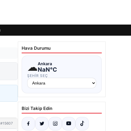
ı
Hava Durumu
☁
Ankara
NaN°C
ŞEHIR SEÇ
Bizi Takip Edin
#15607