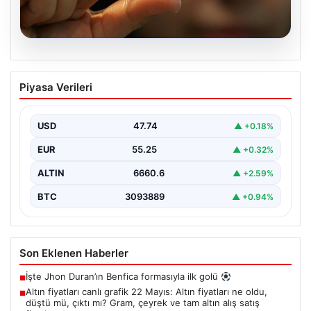
06.08.2026
Altın fiyatları canlı grafik 22 Mayıs: Altın
Piyasa Verileri
fiyatları ne oldu, düştü mü, çıktı mı?
Gram, çeyrek ve tam altın alış satış
fiyatları
USD
47.74
▲ +0.18%
EUR
55.25
▲ +0.32%
ALTIN
6660.6
▲ +2.59%
BTC
3093889
▲ +0.94%
Son Eklenen Haberler
İşte Jhon Duran’ın Benfica formasıyla ilk golü
■
Altın fiyatları canlı grafik 22 Mayıs: Altın fiyatları ne oldu,
■
düştü mü, çıktı mı? Gram, çeyrek ve tam altın alış satış