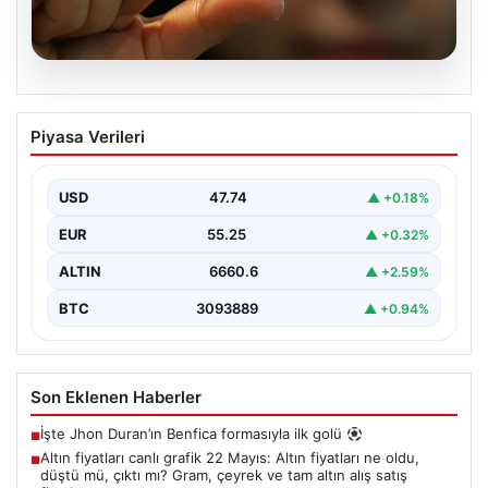
06.08.2026
Altın fiyatları canlı grafik 22 Mayıs: Altın
Piyasa Verileri
fiyatları ne oldu, düştü mü, çıktı mı?
Gram, çeyrek ve tam altın alış satış
fiyatları
USD
47.74
▲ +0.18%
EUR
55.25
▲ +0.32%
ALTIN
6660.6
▲ +2.59%
BTC
3093889
▲ +0.94%
Son Eklenen Haberler
İşte Jhon Duran’ın Benfica formasıyla ilk golü
■
Altın fiyatları canlı grafik 22 Mayıs: Altın fiyatları ne oldu,
■
düştü mü, çıktı mı? Gram, çeyrek ve tam altın alış satış