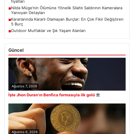
fiyatları
Nilda Müge’nin Ölümüne Yönelik Silahlı Saldırının Kameralara
■
Yansıyan Detayları
Kararlarında Kararlı Olamayan Burçlar: En Çok Fikir Değiştiren
■
5 Burç
Outdoor Mutfaklar ve Şık Yaşam Alanları
■
Güncel
Ağustos 7, 2026
İşte Jhon Duran’ın Benfica formasıyla ilk golü
Ağustos 6, 2026