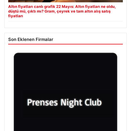
Altın fiyatları canlı grafik 22 Mayıs: Altın fiyatları ne oldu,
düştü mü, çıktı mı? Gram, çeyrek ve tam altın alış satış
fiyatları
Son Eklenen Firmalar