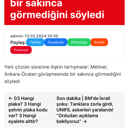
bir sakınca
görmediğini söyledi
admin
•
13.10.2024 10:30
Paylaş:
Twitter
Facebook
WhatsApp
Reddit
Pinterest
Yeni çözüm sürecine ilişkin tartışmalar: Metiner,
Ankara-Öcalan görüşmesinde bir sakınca görmediğini
söyledi
← 03 Hangi
Son dakika | BM'de İsrail
plaka? 3 Hangi
şoku: Tanklara zorla girdi,
şehrin plaka kodu
UNIFIL askerleri yaralandı!
var? 3 Hangi
“Ordudan açıklama
eyalete aittir?
bekliyoruz” →