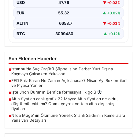
alacağı faiz kararları, finans piyasalarının yönünü
USD
47.79
▼ -0.03%
belirlemede kritik…
EUR
55.32
▲ +0.02%
ALTIN
6658.7
▼ -0.03%
BTC
3099480
▲ +0.12%
Son Eklenen Haberler
İstanbul’da Suç Örgütü Şüphelisine Darbe: Yurt Dışına
■
Kaçmaya Çalışırken Yakalandı
FED Faiz Kararı Ne Zaman Açıklanacak? Nisan Ayı Beklentileri
■
ve Piyasa Yönleri
İşte Jhon Duran’ın Benfica formasıyla ilk golü
■
Altın fiyatları canlı grafik 22 Mayıs: Altın fiyatları ne oldu,
■
düştü mü, çıktı mı? Gram, çeyrek ve tam altın alış satış
fiyatları
Nilda Müge’nin Ölümüne Yönelik Silahlı Saldırının Kameralara
■
Yansıyan Detayları