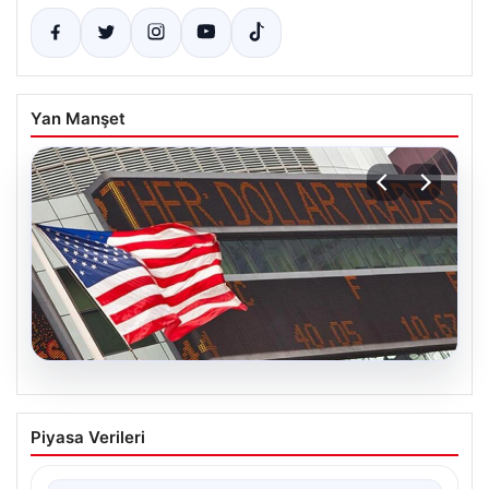
Yan Manşet
08.08.2026
FED Faiz Kararı Ne Zaman Açıklanacak?
Piyasa Verileri
Nisan Ayı Beklentileri ve Piyasa Yönleri
ABD Merkez Bankası’nın (FED) önümüzdeki dönemde