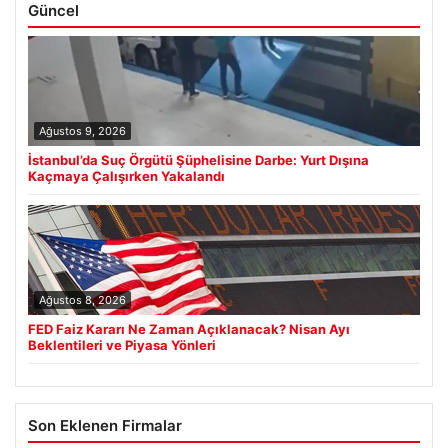
Güncel
Ağustos 9, 2026
İstanbul’da Suç Örgütü Şüphelisine Darbe: Yurt Dışına
Kaçmaya Çalışırken Yakalandı
Ağustos 8, 2026
FED Faiz Kararı Ne Zaman Açıklanacak? Nisan Ayı
Beklentileri ve Piyasa Yönleri
Son Eklenen Firmalar