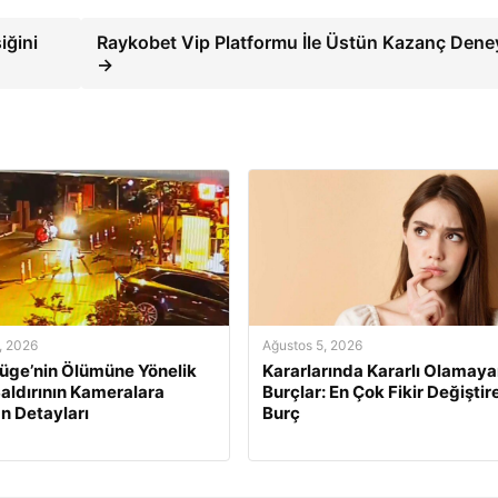
ğini
Raykobet Vip Platformu İle Üstün Kazanç Dene
→
, 2026
Ağustos 5, 2026
üge’nin Ölümüne Yönelik
Kararlarında Kararlı Olamay
 Saldırının Kameralara
Burçlar: En Çok Fikir Değiştir
n Detayları
Burç