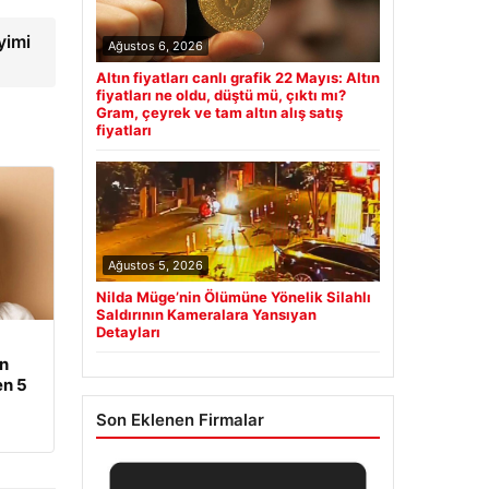
yimi
Ağustos 6, 2026
Altın fiyatları canlı grafik 22 Mayıs: Altın
fiyatları ne oldu, düştü mü, çıktı mı?
Gram, çeyrek ve tam altın alış satış
fiyatları
Ağustos 5, 2026
Nilda Müge’nin Ölümüne Yönelik Silahlı
Saldırının Kameralara Yansıyan
Detayları
an
en 5
Son Eklenen Firmalar