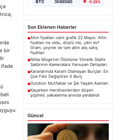
BTC
3066560
▼ -0.28%
kça
rıca,
Son Eklenen Haberler
Altın fiyatları canlı grafik 22 Mayıs: Altın
■
erde
fiyatları ne oldu, düştü mü, çıktı mı?
Gram, çeyrek ve tam altın alış satış
e bir
fiyatları
ir
Nilda Müge’nin Ölümüne Yönelik Silahlı
■
Saldırının Kameralara Yansıyan Detayları
 ifade
Kararlarında Kararlı Olamayan Burçlar: En
■
Çok Fikir Değiştiren 5 Burç
Outdoor Mutfaklar ve Şık Yaşam Alanları
■
lü
Kaçarken merdivenlerden düşen
■
beli
şüpheli, yakalanma anında yaralandı
sını
duyguyu
Güncel