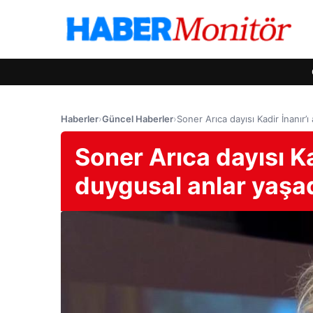
Haberler
›
Güncel Haberler
›
Soner Arıca dayısı Kadir İnanır’
Soner Arıca dayısı Ka
duygusal anlar yaşa