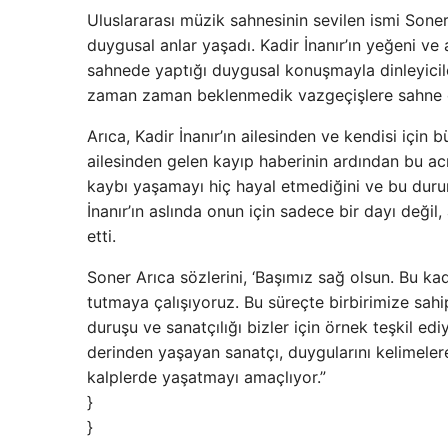
Uluslararası müzik sahnesinin sevilen ismi Sone
duygusal anlar yaşadı. Kadir İnanır’ın yeğeni v
sahnede yaptığı duygusal konuşmayla dinleyicile
zaman zaman beklenmedik vazgeçişlere sahne ol
Arıca, Kadir İnanır’ın ailesinden ve kendisi için
ailesinden gelen kayıp haberinin ardından bu acıy
kaybı yaşamayı hiç hayal etmediğini ve bu duru
İnanır’ın aslında onun için sadece bir dayı değil
etti.
Soner Arıca sözlerini, ‘Başımız sağ olsun. Bu k
tutmaya çalışıyoruz. Bu süreçte birbirimize sahi
duruşu ve sanatçılığı bizler için örnek teşkil ed
derinden yaşayan sanatçı, duygularını kelimele
kalplerde yaşatmayı amaçlıyor.”
}
}