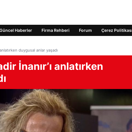
Güncel Haberler
Firma Rehberi
Forum
Çerez Politikas
ı anlatırken duygusal anlar yaşadı
dir İnanır’ı anlatırken
dı