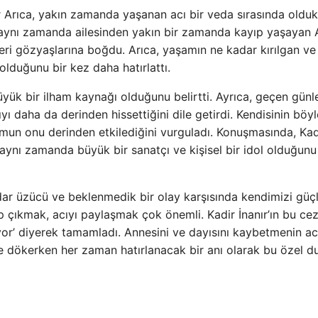
r Arıca, yakın zamanda yaşanan acı bir veda sırasında oldu
e aynı zamanda ailesinden yakın bir zamanda kayıp yaşayan A
ri gözyaşlarına boğdu. Arıca, yaşamın ne kadar kırılgan ve
duğunu bir kez daha hatırlattı.
 büyük bir ilham kaynağı olduğunu belirtti. Ayrıca, geçen günl
ı daha da derinden hissettiğini dile getirdi. Kendisinin böyl
mun onu derinden etkilediğini vurguladı. Konuşmasında, Kad
, aynı zamanda büyük bir sanatçı ve kişisel bir idol olduğunu
adar üzücü ve beklenmedik bir olay karşısında kendimizi güç
p çıkmak, acıyı paylaşmak çok önemli. Kadir İnanır’ın bu cez
iyor’ diyerek tamamladı. Annesini ve dayısını kaybetmenin acı
re dökerken her zaman hatırlanacak bir anı olarak bu özel 