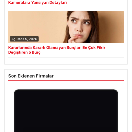
Kameralara Yansıyan Detayları
Ağustos 5, 2026
Kararlarında Kararlı Olamayan Burçlar: En Çok Fikir
Değiştiren 5 Burç
Son Eklenen Firmalar