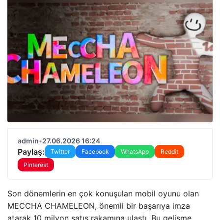
admin
•
27.06.2026 16:24
Paylaş:
Twitter
Facebook
WhatsApp
Reddit
Pinterest
Son dönemlerin en çok konuşulan mobil oyunu olan
MECCHA CHAMELEON, önemli bir başarıya imza
atarak 10 milyon satış rakamına ulaştı. Bu gelişme,