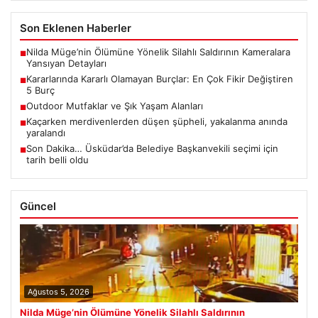
Son Eklenen Haberler
Nilda Müge’nin Ölümüne Yönelik Silahlı Saldırının Kameralara
■
Yansıyan Detayları
Kararlarında Kararlı Olamayan Burçlar: En Çok Fikir Değiştiren
■
5 Burç
Outdoor Mutfaklar ve Şık Yaşam Alanları
■
Kaçarken merdivenlerden düşen şüpheli, yakalanma anında
■
yaralandı
Son Dakika… Üsküdar’da Belediye Başkanvekili seçimi için
■
tarih belli oldu
Güncel
Ağustos 5, 2026
Nilda Müge’nin Ölümüne Yönelik Silahlı Saldırının