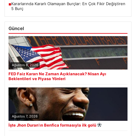
Kararlarında Kararlı Olamayan Burçlar: En Çok Fikir Değiştiren
■
5 Burç
Güncel
Ağustos 8, 2026
FED Faiz Kararı Ne Zaman Açıklanacak? Nisan Ayı
Beklentileri ve Piyasa Yönleri
Ağustos 7, 2026
İşte Jhon Duran’ın Benfica formasıyla ilk golü