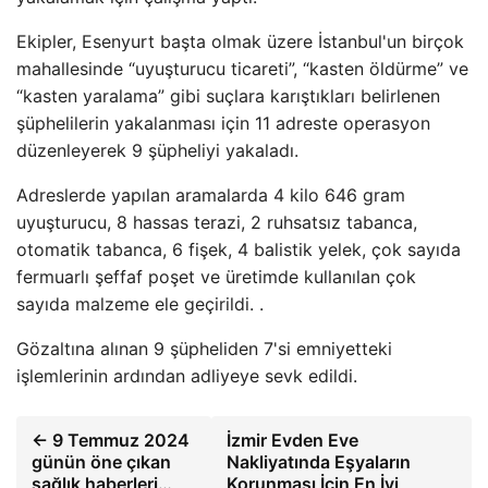
Ekipler, Esenyurt başta olmak üzere İstanbul'un birçok
mahallesinde “uyuşturucu ticareti”, “kasten öldürme” ve
“kasten yaralama” gibi suçlara karıştıkları belirlenen
şüphelilerin yakalanması için 11 adreste operasyon
düzenleyerek 9 şüpheliyi yakaladı.
Adreslerde yapılan aramalarda 4 kilo 646 gram
uyuşturucu, 8 hassas terazi, 2 ruhsatsız tabanca,
otomatik tabanca, 6 fişek, 4 balistik yelek, çok sayıda
fermuarlı şeffaf poşet ve üretimde kullanılan çok
sayıda malzeme ele geçirildi. .
Gözaltına alınan 9 şüpheliden 7'si emniyetteki
işlemlerinin ardından adliyeye sevk edildi.
← 9 Temmuz 2024
İzmir Evden Eve
günün öne çıkan
Nakliyatında Eşyaların
sağlık haberleri…
Korunması İçin En İyi