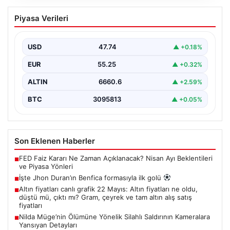
İşte Jhon Duran’ın Benfica formasıyla
Piyasa Verileri
ilk golü
USD
47.74
▲ +0.18%
EUR
55.25
▲ +0.32%
ALTIN
6660.6
▲ +2.59%
BTC
3095813
▲ +0.05%
Son Eklenen Haberler
FED Faiz Kararı Ne Zaman Açıklanacak? Nisan Ayı Beklentileri
■
ve Piyasa Yönleri
İşte Jhon Duran’ın Benfica formasıyla ilk golü
■
Altın fiyatları canlı grafik 22 Mayıs: Altın fiyatları ne oldu,
■
düştü mü, çıktı mı? Gram, çeyrek ve tam altın alış satış
fiyatları
Nilda Müge’nin Ölümüne Yönelik Silahlı Saldırının Kameralara
■
Yansıyan Detayları