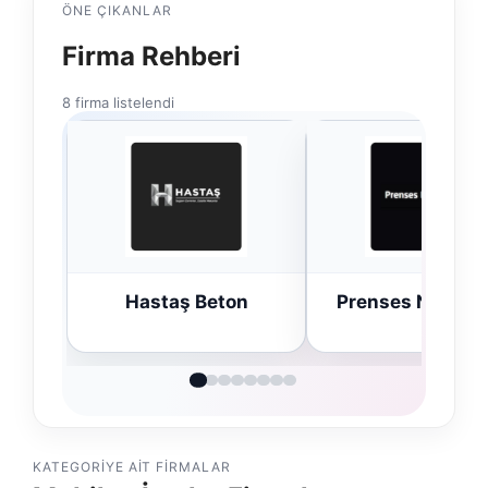
ÖNE ÇIKANLAR
Firma Rehberi
8 firma listelendi
n
Prenses Night Club
Enes Kaplan
Avukatlık Büro
KATEGORIYE AIT FIRMALAR