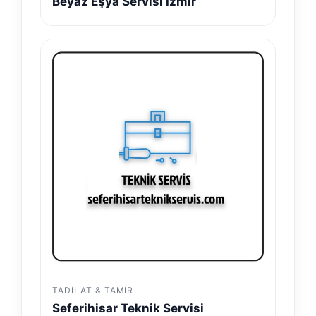
Beyaz Eşya Servisi İzmir
TADILAT & TAMIR
Seferihisar Teknik Servisi