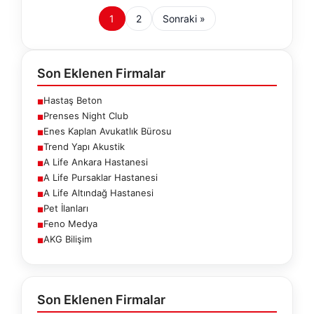
1
2
Sonraki »
Son Eklenen Firmalar
Hastaş Beton
■
Prenses Night Club
■
Enes Kaplan Avukatlık Bürosu
■
Trend Yapı Akustik
■
A Life Ankara Hastanesi
■
A Life Pursaklar Hastanesi
■
A Life Altındağ Hastanesi
■
Pet İlanları
■
Feno Medya
■
AKG Bilişim
■
Son Eklenen Firmalar