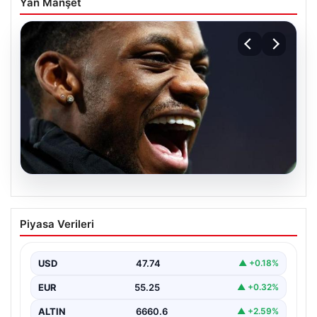
Yan Manşet
07.08.2026
İşte Jhon Duran’ın Benfica formasıyla
Piyasa Verileri
ilk golü
USD
47.74
▲ +0.18%
EUR
55.25
▲ +0.32%
ALTIN
6660.6
▲ +2.59%