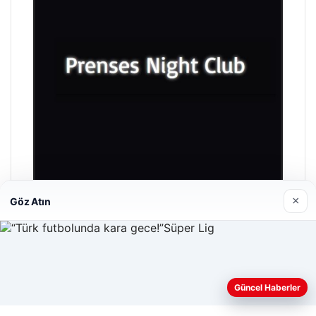
×
Göz Atın
Prenses Night Club
Nisan 29, 2026
Web sitemizi nasıl kullandığınızı daha iyi anlayabilmek,
Güncel Haberler
deneyiminizi kişiselleştirmek ve geliştirmek amacıyla çerezler
kullanıyoruz.
Çerez Politikamız