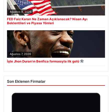
Ağustos 8, 2026
FED Faiz Kararı Ne Zaman Açıklanacak? Nisan Ayı
Beklentileri ve Piyasa Yönleri
Ağustos 7, 2026
İşte Jhon Duran’ın Benfica formasıyla ilk golü
Son Eklenen Firmalar