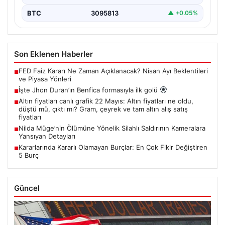
BTC
3095813
▲ +0.05%
Son Eklenen Haberler
FED Faiz Kararı Ne Zaman Açıklanacak? Nisan Ayı Beklentileri
■
ve Piyasa Yönleri
İşte Jhon Duran’ın Benfica formasıyla ilk golü
■
Altın fiyatları canlı grafik 22 Mayıs: Altın fiyatları ne oldu,
■
düştü mü, çıktı mı? Gram, çeyrek ve tam altın alış satış
fiyatları
Nilda Müge’nin Ölümüne Yönelik Silahlı Saldırının Kameralara
■
Yansıyan Detayları
Kararlarında Kararlı Olamayan Burçlar: En Çok Fikir Değiştiren
■
5 Burç
Güncel