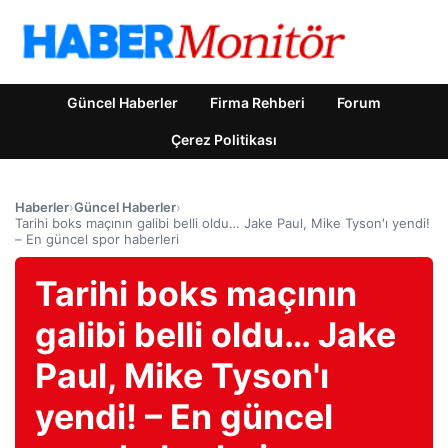
Güncel Haberler
Firma Rehberi
Forum
Çerez Politikası
Haberler
›
Güncel Haberler
›
Tarihi boks maçının galibi belli oldu… Jake Paul, Mike Tyson'ı yendi!
– En güncel spor haberleri
Tarihi boks maçının
galibi belli oldu… Jake
Paul, Mike Tyson'ı
yendi! – En güncel