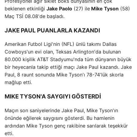
Profesyonel ağır siklet boks dünyasının en çok
beklenen etkinliği
Jake Paolo
(27) ile
Mike Tyson
(58)
Maç TSİ 08.08'de başladı.
JAKE PAUL PUANLARLA KAZANDI
Amerikan Futbol Ligi'nin (NFL) ünlü takımı Dallas
Cowboys'un evi olan, Teksas Arlington'da bulunan
80.000 kişilik AT&T Stadyumu'nda tüm dünyanın büyük
bir heyecanla takip ettiği maçı Jake Paul kazandı. Jake
Paul, 8 raunt sonunda Mike Tyson'ı 78-74'lük skorla
mağlup etti.
MIKE TYSON'A SAYGIYI GÖSTERDİ
Maçın son saniyelerinde Jake Paul, Mike Tyson'ın
önünde eğilerek saygısını gösterdi. Bu hamlenin
ardından Mike Tyson genç rakibine sarılarak teşekkür
etti.