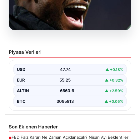
07.08.2026
İşte Jhon Duran’ın Benfica formasıyla
Piyasa Verileri
ilk golü
USD
47.74
▲ +0.18%
EUR
55.25
▲ +0.32%
ALTIN
6660.6
▲ +2.59%
BTC
3095813
▲ +0.05%
Son Eklenen Haberler
FED Faiz Kararı Ne Zaman Açıklanacak? Nisan Ayı Beklentileri
■