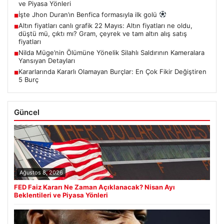
ve Piyasa Yönleri
İşte Jhon Duran’ın Benfica formasıyla ilk golü
■
Altın fiyatları canlı grafik 22 Mayıs: Altın fiyatları ne oldu,
■
düştü mü, çıktı mı? Gram, çeyrek ve tam altın alış satış
fiyatları
Nilda Müge’nin Ölümüne Yönelik Silahlı Saldırının Kameralara
■
Yansıyan Detayları
Kararlarında Kararlı Olamayan Burçlar: En Çok Fikir Değiştiren
■
5 Burç
Güncel
Ağustos 8, 2026
FED Faiz Kararı Ne Zaman Açıklanacak? Nisan Ayı
Beklentileri ve Piyasa Yönleri