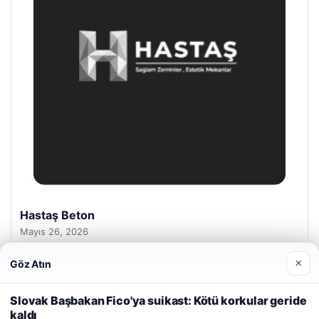
Prenses Night Club
Nisan 29, 2026
×
Göz Atın
Web sitemizi nasıl kullandığınızı daha iyi anlayabilmek,
deneyiminizi kişiselleştirmek ve geliştirmek amacıyla çerezler
Slovak Başbakan Fico'ya suikast: Kötü korkular geride
kullanıyoruz.
Çerez Politikamız
kaldı