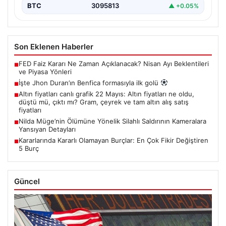
BTC
3095813
▲ +0.05%
Son Eklenen Haberler
FED Faiz Kararı Ne Zaman Açıklanacak? Nisan Ayı Beklentileri
■
ve Piyasa Yönleri
İşte Jhon Duran’ın Benfica formasıyla ilk golü
■
Altın fiyatları canlı grafik 22 Mayıs: Altın fiyatları ne oldu,
■
düştü mü, çıktı mı? Gram, çeyrek ve tam altın alış satış
fiyatları
Nilda Müge’nin Ölümüne Yönelik Silahlı Saldırının Kameralara
■
Yansıyan Detayları
Kararlarında Kararlı Olamayan Burçlar: En Çok Fikir Değiştiren
■
5 Burç
Güncel