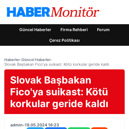
Güncel Haberler
Firma Rehberi
Forum
Çerez Politikası
Haberler
›
Güncel Haberler
›
Slovak Başbakan Fico'ya suikast: Kötü korkular geride kaldı
Slovak Başbakan
Fico'ya suikast: Kötü
korkular geride kaldı
admin
•
19.05.2024 16:23