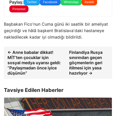
Paylaş:
Twitter
Facebook
WhatsApp
Reddit
Pinterest
Başbakan Fico'nun Cuma günü iki saatlik bir ameliyat
geçirdiği ve hâlâ başkent Bratislava'daki hastaneye
nakledilecek kadar iyi olmadığı bildirildi.
← Anne babalar dikkat!
Finlandiya Rusya
MİT’ten çocuklar için
sınırından geçen
sosyal medya uyarısı geldi:
göçmenlerin geri
“Paylaşmadan önce iyice
itilmesi için yasa
düşünün”
hazırlıyor →
Tavsiye Edilen Haberler