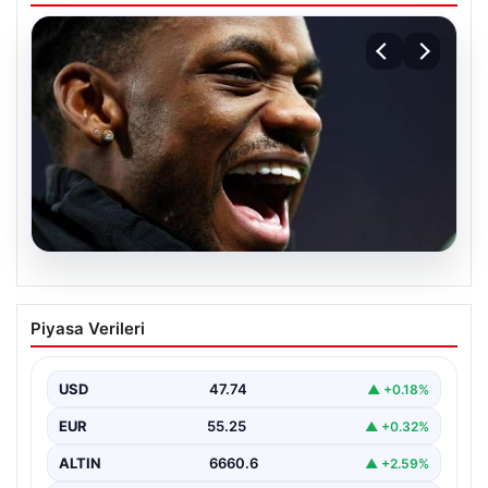
07.08.2026
İşte Jhon Duran’ın Benfica formasıyla
Piyasa Verileri
ilk golü
USD
47.74
▲ +0.18%
EUR
55.25
▲ +0.32%
ALTIN
6660.6
▲ +2.59%