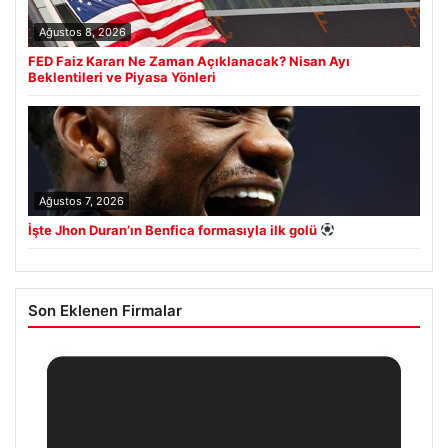
Ağustos 8, 2026
FED Faiz Kararı Ne Zaman Açıklanacak? Nisan Ayı
Beklentileri ve Piyasa Yönleri
Ağustos 7, 2026
İşte Jhon Duran’ın Benfica formasıyla ilk golü
Son Eklenen Firmalar