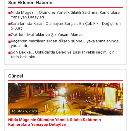
Son Eklenen Haberler
Nilda Müge’nin Ölümüne Yönelik Silahlı Saldırının Kameralara
■
Yansıyan Detayları
Kararlarında Kararlı Olamayan Burçlar: En Çok Fikir Değiştiren
■
5 Burç
Outdoor Mutfaklar ve Şık Yaşam Alanları
■
Kaçarken merdivenlerden düşen şüpheli, yakalanma anında
■
yaralandı
Son Dakika… Üsküdar’da Belediye Başkanvekili seçimi için
■
tarih belli oldu
Güncel
Ağustos 5, 2026
Nilda Müge’nin Ölümüne Yönelik Silahlı Saldırının
Kameralara Yansıyan Detayları