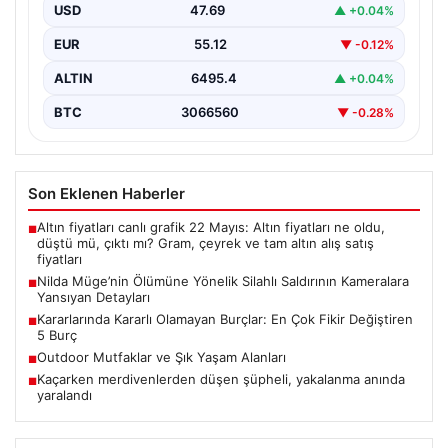
USD
47.69
▲ +0.04%
İstanbul’un Şişli ilçesinde yaşanan korkutucu olayda,
genç kadın Nilda Müge Şahin, eczaneden aldığı
EUR
55.12
▼ -0.12%
ilaçları…
ALTIN
6495.4
▲ +0.04%
BTC
3066560
▼ -0.28%
Son Eklenen Haberler
Altın fiyatları canlı grafik 22 Mayıs: Altın fiyatları ne oldu,
■
düştü mü, çıktı mı? Gram, çeyrek ve tam altın alış satış
fiyatları
Nilda Müge’nin Ölümüne Yönelik Silahlı Saldırının Kameralara
■
Yansıyan Detayları
Kararlarında Kararlı Olamayan Burçlar: En Çok Fikir Değiştiren
■
5 Burç
Outdoor Mutfaklar ve Şık Yaşam Alanları
■
Kaçarken merdivenlerden düşen şüpheli, yakalanma anında
■
yaralandı