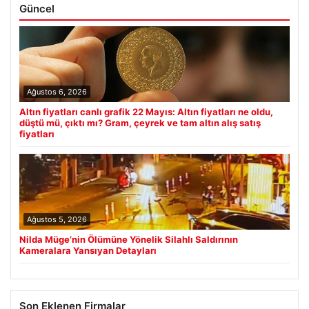
Güncel
Ağustos 6, 2026
Altın fiyatları canlı grafik 22 Mayıs: Altın fiyatları ne oldu,
düştü mü, çıktı mı? Gram, çeyrek ve tam altın alış satış
fiyatları
Ağustos 5, 2026
Nilda Müge’nin Ölümüne Yönelik Silahlı Saldırının
Kameralara Yansıyan Detayları
Son Eklenen Firmalar