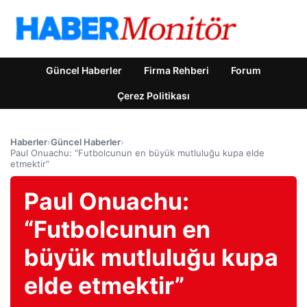
Güncel Haberler
Firma Rehberi
Forum
Çerez Politikası
Haberler
›
Güncel Haberler
›
Paul Onuachu: “Futbolcunun en büyük mutluluğu kupa elde
etmektir”
Paul Onuachu:
“Futbolcunun en
büyük mutluluğu kupa
elde etmektir”