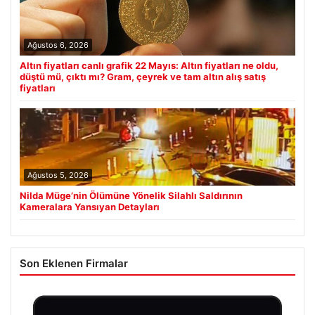
Ağustos 6, 2026
Altın fiyatları canlı grafik 22 Mayıs: Altın fiyatları ne oldu,
düştü mü, çıktı mı? Gram, çeyrek ve tam altın alış satış
fiyatları
Ağustos 5, 2026
Nilda Müge’nin Ölümüne Yönelik Silahlı Saldırının
Kameralara Yansıyan Detayları
Son Eklenen Firmalar