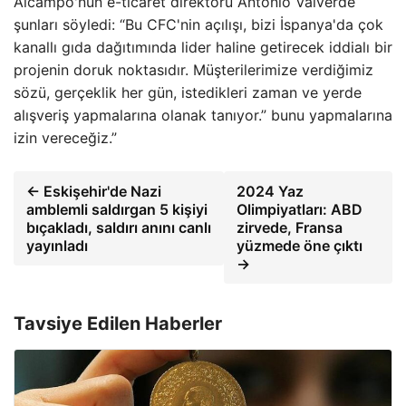
Alcampo'nun e-ticaret direktörü Antonio Valverde
şunları söyledi: “Bu CFC'nin açılışı, bizi İspanya'da çok
kanallı gıda dağıtımında lider haline getirecek iddialı bir
projenin doruk noktasıdır. Müşterilerimize verdiğimiz
sözü, gerçeklik her gün, istedikleri zaman ve yerde
alışveriş yapmalarına olanak tanıyor.” bunu yapmalarına
izin vereceğiz.”
← Eskişehir'de Nazi
2024 Yaz
amblemli saldırgan 5 kişiyi
Olimpiyatları: ABD
bıçakladı, saldırı anını canlı
zirvede, Fransa
yayınladı
yüzmede öne çıktı
→
Tavsiye Edilen Haberler