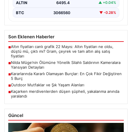
ALTIN
6495.4
▲ +0.04%
BTC
3066560
▼ -0.28%
Son Eklenen Haberler
Altın fiyatları canlı grafik 22 Mayıs: Altın fiyatları ne oldu,
■
düştü mü, çıktı mı? Gram, çeyrek ve tam altın alış satış
fiyatları
Nilda Müge’nin Ölümüne Yönelik Silahlı Saldırının Kameralara
■
Yansıyan Detayları
Kararlarında Kararlı Olamayan Burçlar: En Çok Fikir Değiştiren
■
5 Burç
Outdoor Mutfaklar ve Şık Yaşam Alanları
■
Kaçarken merdivenlerden düşen şüpheli, yakalanma anında
■
yaralandı
Güncel