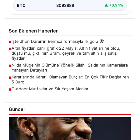
BTC
3093889
▲ +0.94%
Son Eklenen Haberler
İşte Jhon Duran’ın Benfica formasıyla ilk golü
■
Altın fiyatları canlı grafik 22 Mayıs: Altın fiyatları ne oldu,
■
düştü mü, çıktı mı? Gram, çeyrek ve tam altın alış satış
fiyatları
Nilda Müge’nin Ölümüne Yönelik Silahlı Saldırının Kameralara
■
Yansıyan Detayları
Kararlarında Kararlı Olamayan Burçlar: En Çok Fikir Değiştiren
■
5 Burç
Outdoor Mutfaklar ve Şık Yaşam Alanları
■
Güncel