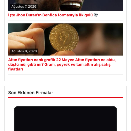
Ağustos 7, 2026
İşte Jhon Duran’ın Benfica formasıyla ilk golü
Ağustos 6, 2026
Altın fiyatları canlı grafik 22 Mayıs: Altın fiyatları ne oldu,
düştü mü, çıktı mı? Gram, çeyrek ve tam altın alış satış
fiyatları
Son Eklenen Firmalar