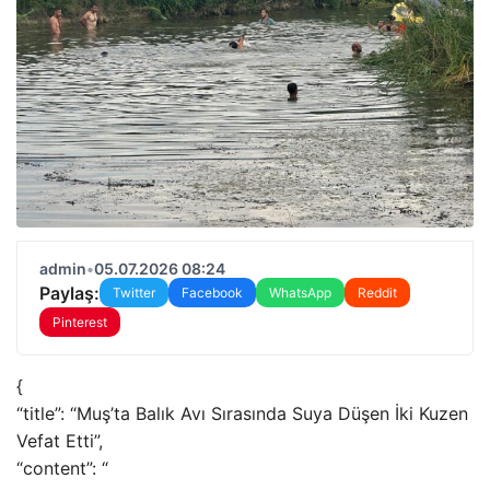
admin
•
05.07.2026 08:24
Paylaş:
Twitter
Facebook
WhatsApp
Reddit
Pinterest
{
“title”: “Muş’ta Balık Avı Sırasında Suya Düşen İki Kuzen
Vefat Etti”,
“content”: “