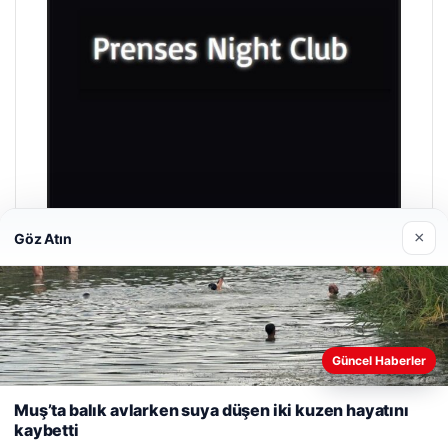
×
Göz Atın
Prenses Night Club
Nisan 29, 2026
Güncel Haberler
Web sitemizi nasıl kullandığınızı daha iyi anlayabilmek,
deneyiminizi kişiselleştirmek ve geliştirmek amacıyla çerezler
Muş’ta balık avlarken suya düşen iki kuzen hayatını
kullanıyoruz.
Çerez Politikamız
kaybetti
Reddet
Kabul Et