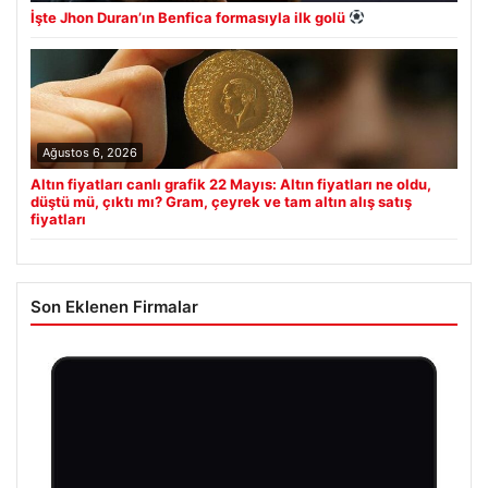
İşte Jhon Duran’ın Benfica formasıyla ilk golü
Ağustos 6, 2026
Altın fiyatları canlı grafik 22 Mayıs: Altın fiyatları ne oldu,
düştü mü, çıktı mı? Gram, çeyrek ve tam altın alış satış
fiyatları
Son Eklenen Firmalar