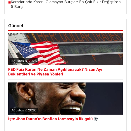
Kararlarında Kararlı Olamayan Burçlar: En Çok Fikir Değiştiren
■
5 Burç
Güncel
Ağustos 8, 2026
FED Faiz Kararı Ne Zaman Açıklanacak? Nisan Ayı
Beklentileri ve Piyasa Yönleri
Ağustos 7, 2026
İşte Jhon Duran’ın Benfica formasıyla ilk golü