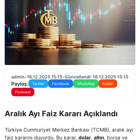
admin
•
16.12.2025 15:15
•
Güncellendi: 16.12.2025 15:15
Paylaş:
Twitter
Facebook
WhatsApp
Reddit
Pinterest
Aralık Ayı Faiz Kararı Açıklandı
Türkiye Cumhuriyet Merkez Bankası (TCMB), aralık ayı
faiz kararını duyurdu. Bu karar,
dolar
,
altın
, borsa ve