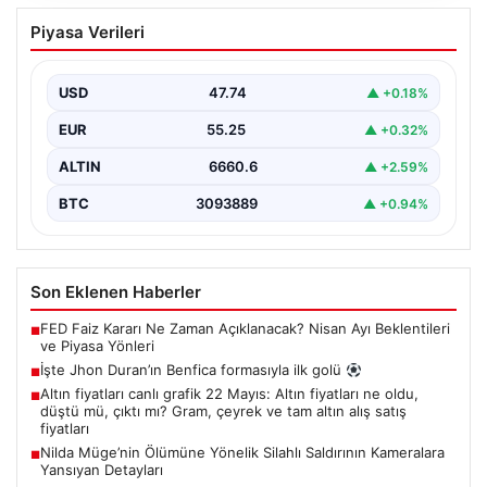
İşte Jhon Duran’ın Benfica formasıyla
Piyasa Verileri
ilk golü
USD
47.74
▲ +0.18%
EUR
55.25
▲ +0.32%
ALTIN
6660.6
▲ +2.59%
BTC
3093889
▲ +0.94%
Son Eklenen Haberler
FED Faiz Kararı Ne Zaman Açıklanacak? Nisan Ayı Beklentileri
■
ve Piyasa Yönleri
İşte Jhon Duran’ın Benfica formasıyla ilk golü
■
Altın fiyatları canlı grafik 22 Mayıs: Altın fiyatları ne oldu,
■
düştü mü, çıktı mı? Gram, çeyrek ve tam altın alış satış
fiyatları
Nilda Müge’nin Ölümüne Yönelik Silahlı Saldırının Kameralara
■
Yansıyan Detayları