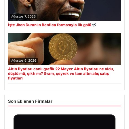
Ağustos 7, 2026
İşte Jhon Duran’ın Benfica formasıyla ilk golü
Ağustos 6, 2026
Altın fiyatları canlı grafik 22 Mayıs: Altın fiyatları ne oldu,
düştü mü, çıktı mı? Gram, çeyrek ve tam altın alış satış
fiyatları
Son Eklenen Firmalar