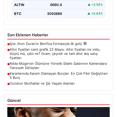
ALTIN
6660.6
▲ +2.59%
BTC
3093889
▲ +0.94%
Son Eklenen Haberler
İşte Jhon Duran’ın Benfica formasıyla ilk golü
■
Altın fiyatları canlı grafik 22 Mayıs: Altın fiyatları ne oldu,
■
düştü mü, çıktı mı? Gram, çeyrek ve tam altın alış satış
fiyatları
Nilda Müge’nin Ölümüne Yönelik Silahlı Saldırının Kameralara
■
Yansıyan Detayları
Kararlarında Kararlı Olamayan Burçlar: En Çok Fikir Değiştiren
■
5 Burç
Outdoor Mutfaklar ve Şık Yaşam Alanları
■
Güncel