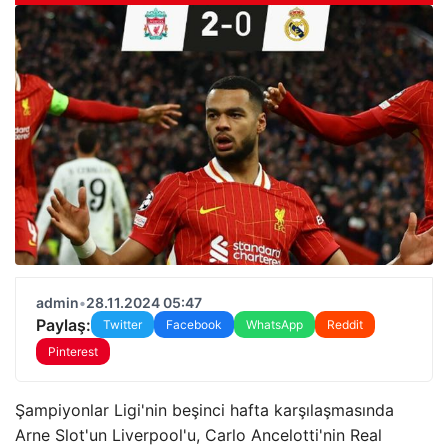
admin
•
28.11.2024 05:47
Paylaş:
Twitter
Facebook
WhatsApp
Reddit
Pinterest
Şampiyonlar Ligi'nin beşinci hafta karşılaşmasında
Arne Slot'un Liverpool'u, Carlo Ancelotti'nin Real