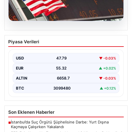
08.08.2026
FED Faiz Kararı Ne Zaman Açıklanacak?
Piyasa Verileri
Nisan Ayı Beklentileri ve Piyasa Yönleri
ABD Merkez Bankası’nın (FED) önümüzdeki dönemde
alacağı faiz kararları, finans piyasalarının yönünü
USD
47.79
▼ -0.03%
belirlemede kritik…
EUR
55.32
▲ +0.02%
ALTIN
6658.7
▼ -0.03%
BTC
3099480
▲ +0.12%
Son Eklenen Haberler
İstanbul’da Suç Örgütü Şüphelisine Darbe: Yurt Dışına
■
Kaçmaya Çalışırken Yakalandı