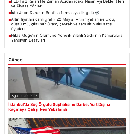
FED Faiz Kararı Ne Zaman Açıklanacak? Nisan Ayı Beklentileri
■
ve Piyasa Yönleri
İşte Jhon Duran’ın Benfica formasıyla ilk golü
■
Altın fiyatları canlı grafik 22 Mayıs: Altın fiyatları ne oldu,
■
düştü mü, çıktı mı? Gram, çeyrek ve tam altın alış satış
fiyatları
Nilda Müge’nin Ölümüne Yönelik Silahlı Saldırının Kameralara
■
Yansıyan Detayları
Güncel
Ağustos 9, 2026
İstanbul’da Suç Örgütü Şüphelisine Darbe: Yurt Dışına
Kaçmaya Çalışırken Yakalandı