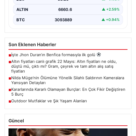
ALTIN
6660.6
▲ +2.59%
BTC
3093889
▲ +0.94%
Son Eklenen Haberler
İşte Jhon Duran’ın Benfica formasıyla ilk golü
■
Altın fiyatları canlı grafik 22 Mayıs: Altın fiyatları ne oldu,
■
düştü mü, çıktı mı? Gram, çeyrek ve tam altın alış satış
fiyatları
Nilda Müge’nin Ölümüne Yönelik Silahlı Saldırının Kameralara
■
Yansıyan Detayları
Kararlarında Kararlı Olamayan Burçlar: En Çok Fikir Değiştiren
■
5 Burç
Outdoor Mutfaklar ve Şık Yaşam Alanları
■
Güncel