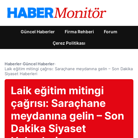
Güncel Haberler
Firma Rehberi
Forum
Çerez Politikası
Haberler
›
Güncel Haberler
›
Laik eğitim mitingi çağrısı: Saraçhane meydanına gelin – Son Dakika
Siyaset Haberleri
Laik eğitim mitingi
çağrısı: Saraçhane
meydanına gelin – Son
Dakika Siyaset