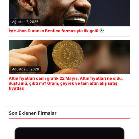
Ağustos 7, 2026
İşte Jhon Duran’ın Benfica formasıyla ilk golü
Ağustos 6, 2026
Altın fiyatları canlı grafik 22 Mayıs: Altın fiyatları ne oldu,
düştü mü, çıktı mı? Gram, çeyrek ve tam altın alış satış
fiyatları
Son Eklenen Firmalar