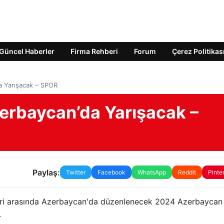
Güncel Haberler
Firma Rehberi
Forum
Çerez Politikas
da Yarışacak – SPOR
zerbaycan’da Yarışacak –
Paylaş:
Twitter
Facebook
WhatsApp
Reddit
Pinte
leri ​​arasında Azerbaycan'da düzenlenecek 2024 Azerbaycan
.