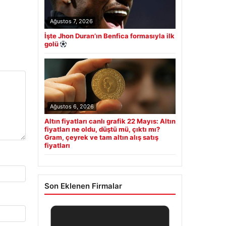
Ağustos 7, 2026
İşte Jhon Duran’ın Benfica formasıyla ilk
golü
Ağustos 6, 2026
Altın fiyatları canlı grafik 22 Mayıs: Altın
fiyatları ne oldu, düştü mü, çıktı mı?
Gram, çeyrek ve tam altın alış satış
fiyatları
Son Eklenen Firmalar