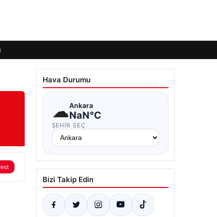
ı
Hava Durumu
☁
Ankara
NaN°C
ŞEHIR SEÇ
rest
Bizi Takip Edin