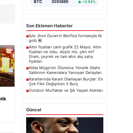
BTC
3093889
▲ +0.94%
Son Eklenen Haberler
İşte Jhon Duran’ın Benfica formasıyla ilk
■
golü
Altın fiyatları canlı grafik 22 Mayıs: Altın
■
fiyatları ne oldu, düştü mü, çıktı mı?
Gram, çeyrek ve tam altın alış satış
fiyatları
Nilda Müge’nin Ölümüne Yönelik Silahlı
■
Saldırının Kameralara Yansıyan Detayları
Kararlarında Kararlı Olamayan Burçlar: En
■
Çok Fikir Değiştiren 5 Burç
Outdoor Mutfaklar ve Şık Yaşam Alanları
■
lik
Güncel