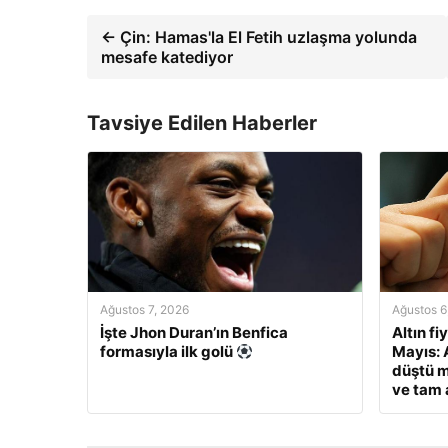
← Çin: Hamas'la El Fetih uzlaşma yolunda
mesafe katediyor
Tavsiye Edilen Haberler
Ağustos 7, 2026
Ağustos 6
İşte Jhon Duran’ın Benfica
Altın fi
formasıyla ilk golü
Mayıs: A
düştü m
ve tam a