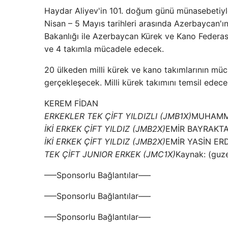
Haydar Aliyev'in 101. doğum günü münasebetiy
Nisan – 5 Mayıs tarihleri ​​arasında Azerbayca
Bakanlığı ile Azerbaycan Kürek ve Kano Federas
ve 4 takımla mücadele edecek.
20 ülkeden milli kürek ve kano takımlarının mü
gerçekleşecek. Milli kürek takımını temsil edece
KEREM FİDAN
ERKEKLER TEK ÇİFT YILDIZLI (JMB1X)
MUHAMME
İKİ ERKEK ÇİFT YILDIZ (JMB2X)
EMİR BAYRAKT
İKİ ERKEK ÇİFT YILDIZ (JMB2X)
EMİR YASİN ER
TEK ÇİFT JUNIOR ERKEK (JMC1X)
Kaynak: (guz
—–Sponsorlu Bağlantılar—–
—–Sponsorlu Bağlantılar—–
—–Sponsorlu Bağlantılar—–