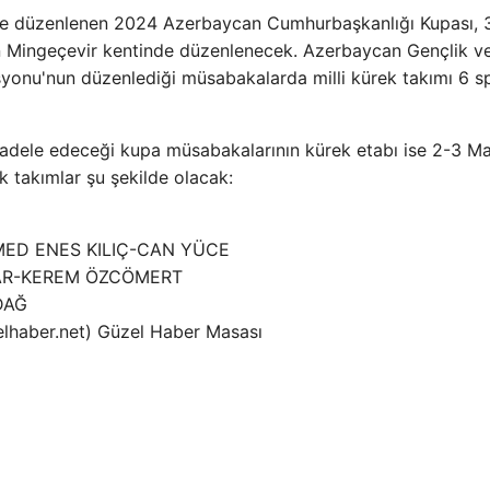
le düzenlenen 2024 Azerbaycan Cumhurbaşkanlığı Kupası, 
n'ın Mingeçevir kentinde düzenlenecek. Azerbaycan Gençlik v
yonu'nun düzenlediği müsabakalarda milli kürek takımı 6 s
cadele edeceği kupa müsabakalarının kürek etabı ise 2-3 Ma
k takımlar şu şekilde olacak:
D ENES KILIÇ-CAN YÜCE
AR-KEREM ÖZCÖMERT
DAĞ
elhaber.net) Güzel Haber Masası