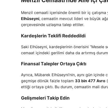
Menzil Cemaati’nde Aile İçi Ça
Menzil cemaati içerisinde önemli bir iç çatışma
Elhüseyni
, cemaatin mevcut lideri ve büyük ağ
çerçevesinde uzlaşma talep ettiler.
Kardeşlerin Teklifi Reddedildi
Saki Elhüseyni, kardeşlerinin önerisini “Mesele 
cemaat içindeki gerilimi daha da artırmış durum
Finansal Talepler Ortaya Çıktı
Ayrıca, Mübarek Elhüseyni’nin, aynı gün içinde 
geçmişe dönük faizle toplam
33 bin 477 Avro
(
ettiği ortaya çıktı. Bu durum, cemaatin mali dur
Gelişmeleri Takip Edin