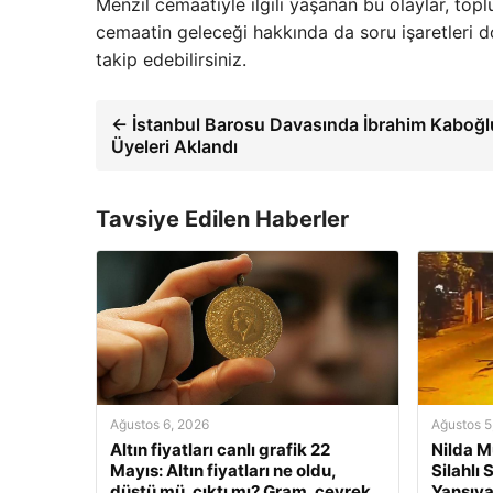
Menzil cemaatiyle ilgili yaşanan bu olaylar, to
cemaatin geleceği hakkında da soru işaretleri d
takip edebilirsiniz.
← İstanbul Barosu Davasında İbrahim Kaboğl
Üyeleri Aklandı
Tavsiye Edilen Haberler
Ağustos 6, 2026
Ağustos 5
Altın fiyatları canlı grafik 22
Nilda M
Mayıs: Altın fiyatları ne oldu,
Silahlı
düştü mü, çıktı mı? Gram, çeyrek
Yansıya