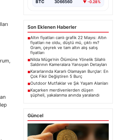
BTC
3066560
▼ -0.28%
ları
Son Eklenen Haberler
Altın fiyatları canlı grafik 22 Mayıs: Altın
■
fiyatları ne oldu, düştü mü, çıktı mı?
Gram, çeyrek ve tam altın alış satış
fiyatları
Nilda Müge’nin Ölümüne Yönelik Silahlı
urum,
■
Saldırının Kameralara Yansıyan Detayları
Kararlarında Kararlı Olamayan Burçlar: En
■
Çok Fikir Değiştiren 5 Burç
Outdoor Mutfaklar ve Şık Yaşam Alanları
■
Kaçarken merdivenlerden düşen
■
şüpheli, yakalanma anında yaralandı
dan
lep
Güncel