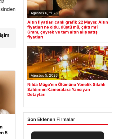
da
esinden
Ağustos 6, 2026
Altın fiyatları canlı grafik 22 Mayıs: Altın
fiyatları ne oldu, düştü mü, çıktı mı?
Gram, çeyrek ve tam altın alış satış
işim
fiyatları
Ağustos 5, 2026
Nilda Müge’nin Ölümüne Yönelik Silahlı
Saldırının Kameralara Yansıyan
Detayları
Son Eklenen Firmalar
an
en 5