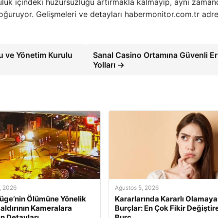
pluluk içindeki huzursuzluğu artırmakla kalmayıp, aynı zaman
oğuruyor. Gelişmeleri ve detayları habermonitor.com.tr adr
u ve Yönetim Kurulu
Sanal Casino Ortamına Güvenli Er
Yolları →
, 2026
Ağustos 5, 2026
üge’nin Ölümüne Yönelik
Kararlarında Kararlı Olamay
 Saldırının Kameralara
Burçlar: En Çok Fikir Değiştir
n Detayları
Burç