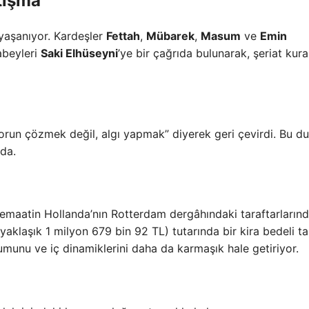
tışma
 yaşanıyor. Kardeşler
Fettah
,
Mübarek
,
Masum
ve
Emin
abeyleri
Saki Elhüseyni
’ye bir çağrıda bulunarak, şeriat kural
sorun çözmek değil, algı yapmak” diyerek geri çevirdi. Bu d
da.
cemaatin Hollanda’nın Rotterdam dergâhındaki taraftarların
yaklaşık 1 milyon 679 bin 92 TL) tutarında bir kira bedeli ta
umunu ve iç dinamiklerini daha da karmaşık hale getiriyor.