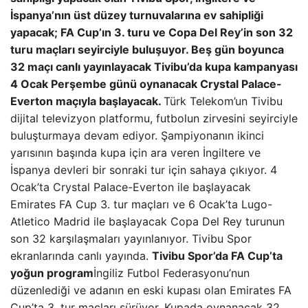
İspanya’nın üst düzey turnuvalarına ev sahipliği
yapacak; FA Cup’ın 3. turu ve Copa Del Rey’in son 32
turu maçları seyirciyle buluşuyor. Beş gün boyunca
32 maçı canlı yayınlayacak Tivibu’da kupa kampanyası
4 Ocak Perşembe günü oynanacak Crystal Palace-
Everton maçıyla başlayacak.
Türk Telekom’un Tivibu
dijital televizyon platformu, futbolun zirvesini seyirciyle
buluşturmaya devam ediyor. Şampiyonanın ikinci
yarısının başında kupa için ara veren İngiltere ve
İspanya devleri bir sonraki tur için sahaya çıkıyor. 4
Ocak’ta Crystal Palace-Everton ile başlayacak
Emirates FA Cup 3. tur maçları ve 6 Ocak’ta Lugo-
Atletico Madrid ile başlayacak Copa Del Rey turunun
son 32 karşılaşmaları yayınlanıyor. Tivibu Spor
ekranlarında canlı yayında.
Tivibu Spor’da FA Cup’ta
yoğun program
İngiliz Futbol Federasyonu’nun
düzenlediği ve adanın en eski kupası olan Emirates FA
Cup’ta 3. tur maçları sürüyor. Kupada oynanacak 32