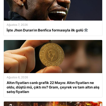
Ağustos 7, 2026
İşte Jhon Duran’ın Benfica formasıyla ilk golü
Ağustos 6, 2026
Altın fiyatları canlı grafik 22 Mayıs: Altın fiyatları ne
oldu, düştü mü, çıktı mı? Gram, çeyrek ve tam altın alış
satış fiyatları