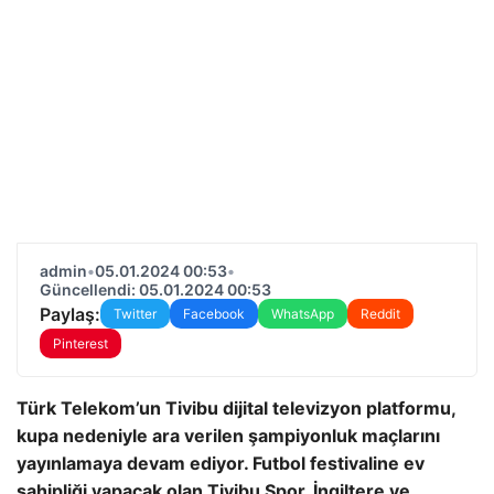
admin
•
05.01.2024 00:53
•
Güncellendi: 05.01.2024 00:53
Paylaş:
Twitter
Facebook
WhatsApp
Reddit
Pinterest
Türk Telekom’un Tivibu dijital televizyon platformu,
kupa nedeniyle ara verilen şampiyonluk maçlarını
yayınlamaya devam ediyor. Futbol festivaline ev
sahipliği yapacak olan Tivibu Spor, İngiltere ve