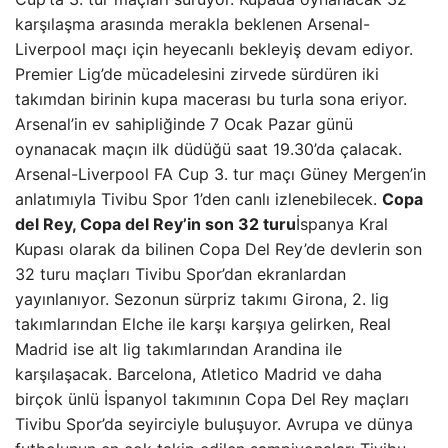
karşılaşma arasında merakla beklenen Arsenal-
Liverpool maçı için heyecanlı bekleyiş devam ediyor.
Premier Lig’de mücadelesini zirvede sürdüren iki
takımdan birinin kupa macerası bu turla sona eriyor.
Arsenal’in ev sahipliğinde 7 Ocak Pazar günü
oynanacak maçın ilk düdüğü saat 19.30’da çalacak.
Arsenal-Liverpool FA Cup 3. tur maçı Güney Mergen’in
anlatımıyla Tivibu Spor 1’den canlı izlenebilecek.
Copa
del Rey, Copa del Rey’in son 32 turu
İspanya Kral
Kupası olarak da bilinen Copa Del Rey’de devlerin son
32 turu maçları Tivibu Spor’dan ekranlardan
yayınlanıyor. Sezonun sürpriz takımı Girona, 2. lig
takımlarından Elche ile karşı karşıya gelirken, Real
Madrid ise alt lig takımlarından Arandina ile
karşılaşacak. Barcelona, ​​Atletico Madrid ve daha
birçok ünlü İspanyol takımının Copa Del Rey maçları
Tivibu Spor’da seyirciyle buluşuyor. Avrupa ve dünya