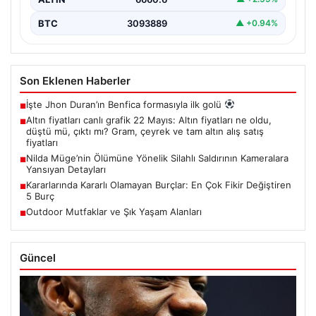
BTC
3093889
▲ +0.94%
Son Eklenen Haberler
İşte Jhon Duran’ın Benfica formasıyla ilk golü
■
Altın fiyatları canlı grafik 22 Mayıs: Altın fiyatları ne oldu,
■
düştü mü, çıktı mı? Gram, çeyrek ve tam altın alış satış
fiyatları
Nilda Müge’nin Ölümüne Yönelik Silahlı Saldırının Kameralara
■
Yansıyan Detayları
Kararlarında Kararlı Olamayan Burçlar: En Çok Fikir Değiştiren
■
5 Burç
Outdoor Mutfaklar ve Şık Yaşam Alanları
■
Güncel