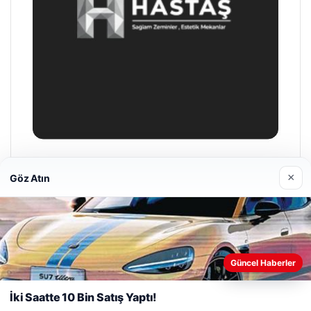
Prenses Night Club
×
Göz Atın
Nisan 29, 2026
Web sitemizi nasıl kullandığınızı daha iyi anlayabilmek,
Güncel Haberler
deneyiminizi kişiselleştirmek ve geliştirmek amacıyla çerezler
kullanıyoruz.
Çerez Politikamız
© 2026 Haber Monitör
İki Saatte 10 Bin Satış Yaptı!
Reddet
Kabul Et