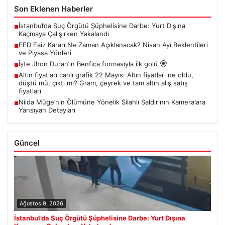
Son Eklenen Haberler
İstanbul’da Suç Örgütü Şüphelisine Darbe: Yurt Dışına
■
Kaçmaya Çalışırken Yakalandı
FED Faiz Kararı Ne Zaman Açıklanacak? Nisan Ayı Beklentileri
■
ve Piyasa Yönleri
İşte Jhon Duran’ın Benfica formasıyla ilk golü
■
Altın fiyatları canlı grafik 22 Mayıs: Altın fiyatları ne oldu,
■
düştü mü, çıktı mı? Gram, çeyrek ve tam altın alış satış
fiyatları
Nilda Müge’nin Ölümüne Yönelik Silahlı Saldırının Kameralara
■
Yansıyan Detayları
Güncel
Ağustos 9, 2026
İstanbul’da Suç Örgütü Şüphelisine Darbe: Yurt Dışına