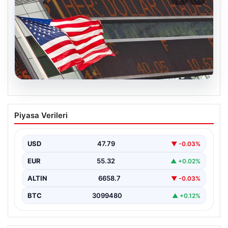
08.08.2026
FED Faiz Kararı Ne Zaman Açıklanacak?
Piyasa Verileri
Nisan Ayı Beklentileri ve Piyasa Yönleri
ABD Merkez Bankası’nın (FED) önümüzdeki dönemde
alacağı faiz kararları, finans piyasalarının yönünü
USD
47.79
▼ -0.03%
belirlemede kritik…
EUR
55.32
▲ +0.02%
ALTIN
6658.7
▼ -0.03%
BTC
3099480
▲ +0.12%