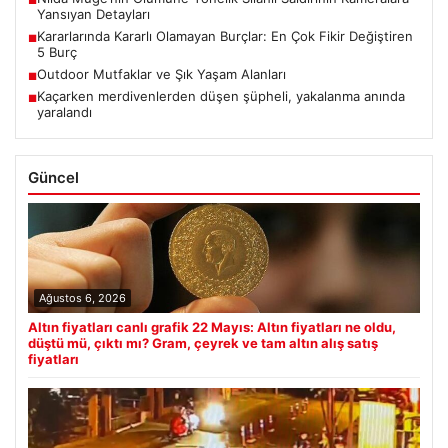
Yansıyan Detayları
Kararlarında Kararlı Olamayan Burçlar: En Çok Fikir Değiştiren
■
5 Burç
Outdoor Mutfaklar ve Şık Yaşam Alanları
■
Kaçarken merdivenlerden düşen şüpheli, yakalanma anında
■
yaralandı
Güncel
Ağustos 6, 2026
Altın fiyatları canlı grafik 22 Mayıs: Altın fiyatları ne oldu,
düştü mü, çıktı mı? Gram, çeyrek ve tam altın alış satış
fiyatları