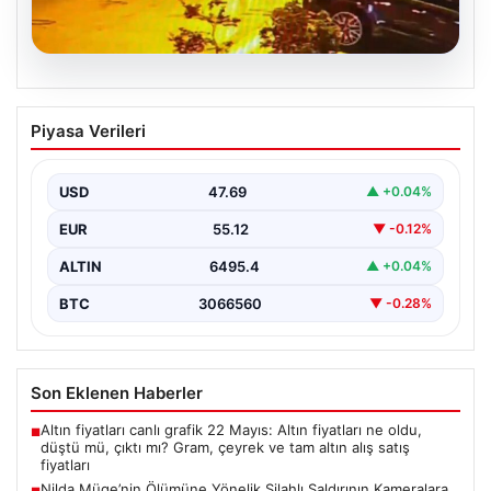
05.08.2026
Nilda Müge’nin Ölümüne Yönelik Silahlı
Piyasa Verileri
Saldırının Kameralara Yansıyan
Detayları
USD
47.69
▲ +0.04%
İstanbul’un Şişli ilçesinde yaşanan korkutucu olayda,
genç kadın Nilda Müge Şahin, eczaneden aldığı
EUR
55.12
▼ -0.12%
ilaçları…
ALTIN
6495.4
▲ +0.04%
BTC
3066560
▼ -0.28%
Son Eklenen Haberler
Altın fiyatları canlı grafik 22 Mayıs: Altın fiyatları ne oldu,
■
düştü mü, çıktı mı? Gram, çeyrek ve tam altın alış satış
fiyatları
Nilda Müge’nin Ölümüne Yönelik Silahlı Saldırının Kameralara
■