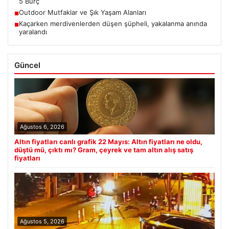
5 Burç
Outdoor Mutfaklar ve Şık Yaşam Alanları
■
Kaçarken merdivenlerden düşen şüpheli, yakalanma anında
■
yaralandı
Güncel
Ağustos 6, 2026
Altın fiyatları canlı grafik 22 Mayıs: Altın fiyatları ne oldu,
düştü mü, çıktı mı? Gram, çeyrek ve tam altın alış satış
fiyatları
Ağustos 5, 2026