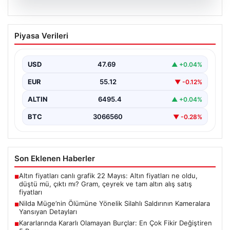
05.08.2026
Nilda Müge’nin Ölümüne Yönelik Silahlı
Piyasa Verileri
Saldırının Kameralara Yansıyan
Detayları
USD
47.69
▲ +0.04%
İstanbul’un Şişli ilçesinde yaşanan korkutucu olayda,
genç kadın Nilda Müge Şahin, eczaneden aldığı
EUR
55.12
▼ -0.12%
ilaçları…
ALTIN
6495.4
▲ +0.04%
BTC
3066560
▼ -0.28%
Son Eklenen Haberler
Altın fiyatları canlı grafik 22 Mayıs: Altın fiyatları ne oldu,
■
düştü mü, çıktı mı? Gram, çeyrek ve tam altın alış satış
fiyatları
Nilda Müge’nin Ölümüne Yönelik Silahlı Saldırının Kameralara
■
Yansıyan Detayları
Kararlarında Kararlı Olamayan Burçlar: En Çok Fikir Değiştiren
■