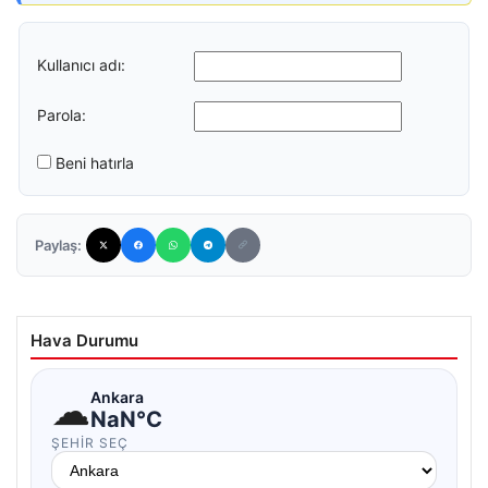
Kullanıcı adı:
Parola:
Beni hatırla
Paylaş:
Hava Durumu
☁
Ankara
NaN°C
ŞEHIR SEÇ