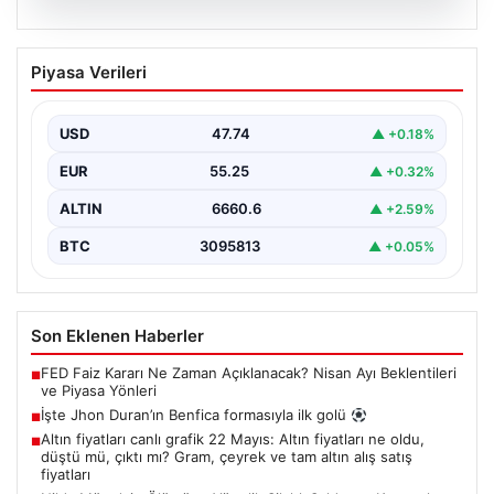
07.08.2026
İşte Jhon Duran’ın Benfica formasıyla
Piyasa Verileri
ilk golü
USD
47.74
▲ +0.18%
EUR
55.25
▲ +0.32%
ALTIN
6660.6
▲ +2.59%
BTC
3095813
▲ +0.05%
Son Eklenen Haberler
FED Faiz Kararı Ne Zaman Açıklanacak? Nisan Ayı Beklentileri
■
ve Piyasa Yönleri
İşte Jhon Duran’ın Benfica formasıyla ilk golü
■
Altın fiyatları canlı grafik 22 Mayıs: Altın fiyatları ne oldu,
■
düştü mü, çıktı mı? Gram, çeyrek ve tam altın alış satış
fiyatları