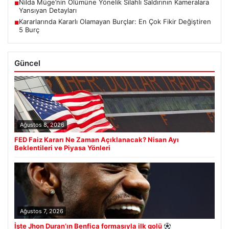
Nilda Müge’nin Ölümüne Yönelik Silahlı Saldırının Kameralara
■
Yansıyan Detayları
Kararlarında Kararlı Olamayan Burçlar: En Çok Fikir Değiştiren
■
5 Burç
Güncel
Ağustos 8, 2026
FED Faiz Kararı Ne Zaman Açıklanacak? Nisan Ayı
Beklentileri ve Piyasa Yönleri
Ağustos 7, 2026
İşte Jhon Duran’ın Benfica formasıyla ilk golü