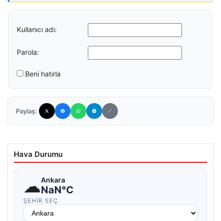
Kullanıcı adı:
Parola:
Beni hatırla
Paylaş:
Hava Durumu
☁
Ankara
NaN°C
ŞEHIR SEÇ