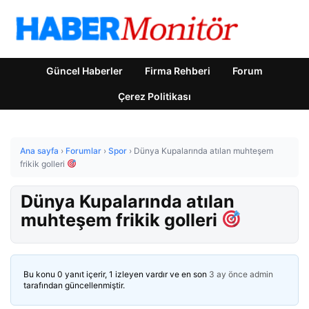
Güncel Haberler
Firma Rehberi
Forum
Çerez Politikası
Ana sayfa
›
Forumlar
›
Spor
›
Dünya Kupalarında atılan muhteşem
frikik golleri
Dünya Kupalarında atılan
muhteşem frikik golleri
Bu konu 0 yanıt içerir, 1 izleyen vardır ve en son
3 ay önce
admin
tarafından güncellenmiştir.