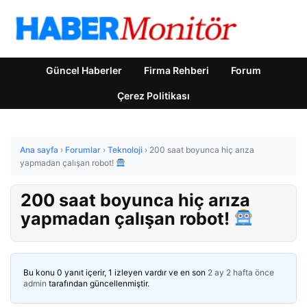
Güncel Haberler
Firma Rehberi
Forum
Çerez Politikası
Ana sayfa
›
Forumlar
›
Teknoloji
›
200 saat boyunca hiç arıza
yapmadan çalışan robot!
200 saat boyunca hiç arıza
yapmadan çalışan robot!
Bu konu 0 yanıt içerir, 1 izleyen vardır ve en son
2 ay 2 hafta önce
admin
tarafından güncellenmiştir.