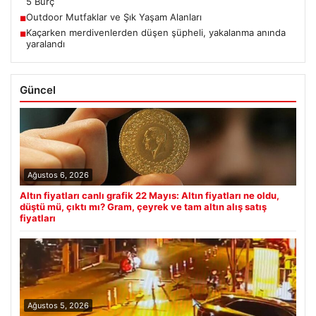
5 Burç
Outdoor Mutfaklar ve Şık Yaşam Alanları
■
Kaçarken merdivenlerden düşen şüpheli, yakalanma anında
■
yaralandı
Güncel
Ağustos 6, 2026
Altın fiyatları canlı grafik 22 Mayıs: Altın fiyatları ne oldu,
düştü mü, çıktı mı? Gram, çeyrek ve tam altın alış satış
fiyatları
Ağustos 5, 2026