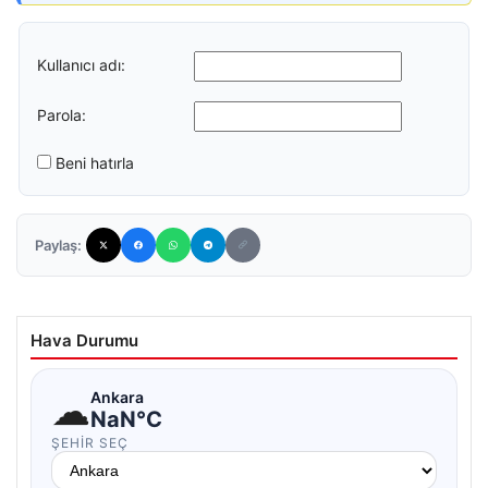
Kullanıcı adı:
Parola:
Beni hatırla
Paylaş:
Hava Durumu
☁
Ankara
NaN°C
ŞEHIR SEÇ