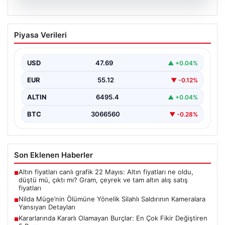
05.08.2026
Nilda Müge’nin Ölümüne Yönelik Silahlı
Piyasa Verileri
Saldırının Kameralara Yansıyan
Detayları
USD
47.69
▲ +0.04%
İstanbul’un Şişli ilçesinde yaşanan korkutucu olayda,
genç kadın Nilda Müge Şahin, eczaneden aldığı
EUR
55.12
▼ -0.12%
ilaçları…
ALTIN
6495.4
▲ +0.04%
BTC
3066560
▼ -0.28%
Son Eklenen Haberler
Altın fiyatları canlı grafik 22 Mayıs: Altın fiyatları ne oldu,
■
düştü mü, çıktı mı? Gram, çeyrek ve tam altın alış satış
fiyatları
Nilda Müge’nin Ölümüne Yönelik Silahlı Saldırının Kameralara
■
Yansıyan Detayları
Kararlarında Kararlı Olamayan Burçlar: En Çok Fikir Değiştiren
■