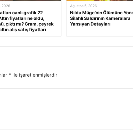
, 2026
Ağustos 5, 2026
yatları canlı grafik 22
Nilda Müge’nin Ölümüne Yöne
ltın fiyatları ne oldu,
Silahlı Saldırının Kameralara
ü, çıktı mı? Gram, çeyrek
Yansıyan Detayları
ltın alış satış fiyatları
nlar
*
ile işaretlenmişlerdir