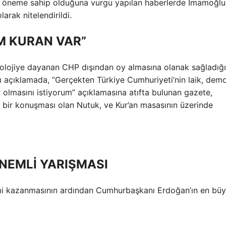
ti öneme sahip olduğuna vurgu yapılan haberlerde İmamoğlu
arak nitelendirildi.
 KURAN VAR”
eolojiye dayanan CHP dışından oy almasına olanak sağladığı
ğı açıklamada, “Gerçekten Türkiye Cumhuriyeti’nin laik, dem
ar olmasını istiyorum” açıklamasına atıfta bulunan gazete,
li bir konuşması olan Nutuk, ve Kur’an masasının üzerinde
NEMLİ YARIŞMASI
mi kazanmasının ardından Cumhurbaşkanı Erdoğan’ın en bü