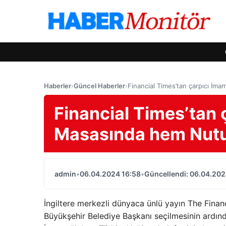
Haberler
›
Güncel Haberler
›
Financial Times’tan çarpıcı İm
Financial Times’tan 
Masasında hem Nutu
admin
•
06.04.2024 16:58
•
Güncellendi: 06.04.202
İngiltere merkezli dünyaca ünlü yayın The Fina
Büyükşehir Belediye Başkanı seçilmesinin ardında