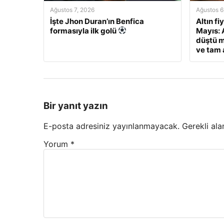
Ağustos 7, 2026
Ağustos 6
İşte Jhon Duran’ın Benfica
Altın fi
formasıyla ilk golü
Mayıs: A
düştü m
ve tam a
Bir yanıt yazın
E-posta adresiniz yayınlanmayacak.
Gerekli ala
Yorum
*