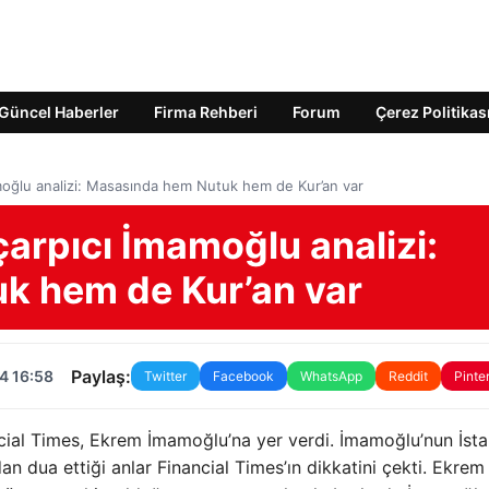
Güncel Haberler
Firma Rehberi
Forum
Çerez Politikas
amoğlu analizi: Masasında hem Nutuk hem de Kur’an var
çarpıcı İmamoğlu analizi:
k hem de Kur’an var
Paylaş:
4 16:58
Twitter
Facebook
WhatsApp
Reddit
Pinte
ncial Times, Ekrem İmamoğlu’na yer verdi. İmamoğlu’nun İst
n dua ettiği anlar Financial Times’ın dikkatini çekti. Ekrem