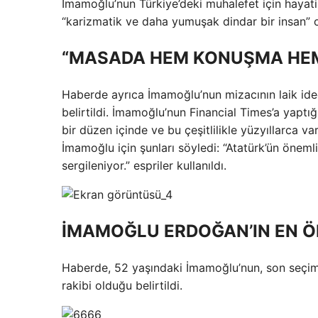
İmamoğlu’nun Türkiye’deki muhalefet için haya
“karizmatik ve daha yumuşak dindar bir insan” ol
“MASADA HEM KONUŞMA HEM
Haberde ayrıca İmamoğlu’nun mizacının laik id
belirtildi. İmamoğlu’nun Financial Times’a yaptı
bir düzen içinde ve bu çeşitlilikle yüzyıllarca v
İmamoğlu için şunları söyledi: “Atatürk’ün önem
sergileniyor.” espriler kullanıldı.
İMAMOĞLU ERDOĞAN’IN EN Ö
Haberde, 52 yaşındaki İmamoğlu’nun, son seçi
rakibi olduğu belirtildi.