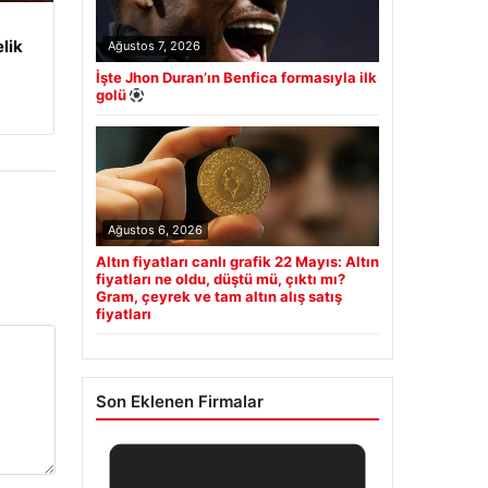
lik
Ağustos 7, 2026
İşte Jhon Duran’ın Benfica formasıyla ilk
golü
Ağustos 6, 2026
Altın fiyatları canlı grafik 22 Mayıs: Altın
fiyatları ne oldu, düştü mü, çıktı mı?
Gram, çeyrek ve tam altın alış satış
fiyatları
Son Eklenen Firmalar