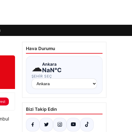
ı
Hava Durumu
☁
Ankara
NaN°C
ŞEHIR SEÇ
rest
Bizi Takip Edin
anbul