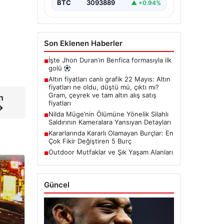
BTC
3093889
▲ +0.94%
Son Eklenen Haberler
İşte Jhon Duran’ın Benfica formasıyla ilk
■
golü
Altın fiyatları canlı grafik 22 Mayıs: Altın
■
fiyatları ne oldu, düştü mü, çıktı mı?
Gram, çeyrek ve tam altın alış satış
n
fiyatları
→
Nilda Müge’nin Ölümüne Yönelik Silahlı
■
Saldırının Kameralara Yansıyan Detayları
Kararlarında Kararlı Olamayan Burçlar: En
■
Çok Fikir Değiştiren 5 Burç
Outdoor Mutfaklar ve Şık Yaşam Alanları
■
Güncel