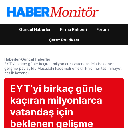
Güncel Haberler
Firma Rehberi
Forum
Çerez Politikası
Haberler
›
Güncel Haberler
›
EYT’yi birkaç günle kaçıran milyonlarca vatandaş için beklenen
gelişme paylaşıldı. Masadaki kademeli emeklilik yol haritası nihayet
netlik kazandı
EYT’yi birkaç günle
kaçıran milyonlarca
vatandaş için
beklenen gelişme