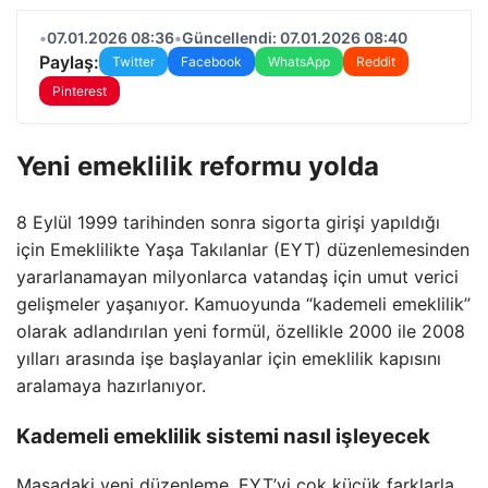
•
07.01.2026 08:36
•
Güncellendi: 07.01.2026 08:40
Paylaş:
Twitter
Facebook
WhatsApp
Reddit
Pinterest
Yeni emeklilik reformu yolda
8 Eylül 1999 tarihinden sonra sigorta girişi yapıldığı
için Emeklilikte Yaşa Takılanlar (EYT) düzenlemesinden
yararlanamayan milyonlarca vatandaş için umut verici
gelişmeler yaşanıyor. Kamuoyunda “kademeli emeklilik”
olarak adlandırılan yeni formül, özellikle 2000 ile 2008
yılları arasında işe başlayanlar için emeklilik kapısını
aralamaya hazırlanıyor.
Kademeli emeklilik sistemi nasıl işleyecek
Masadaki yeni düzenleme, EYT’yi çok küçük farklarla