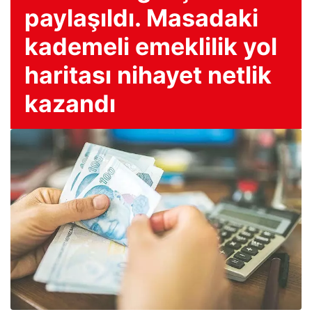
paylaşıldı. Masadaki
kademeli emeklilik yol
haritası nihayet netlik
kazandı