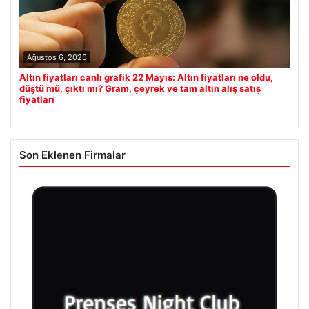
Ağustos 6, 2026
Altın fiyatları canlı grafik 22 Mayıs: Altın fiyatları ne oldu,
düştü mü, çıktı mı? Gram, çeyrek ve tam altın alış satış
fiyatları
Son Eklenen Firmalar