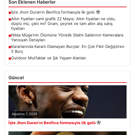
Son Eklenen Haberler
İşte Jhon Duran’ın Benfica formasıyla ilk golü
■
Altın fiyatları canlı grafik 22 Mayıs: Altın fiyatları ne oldu,
■
düştü mü, çıktı mı? Gram, çeyrek ve tam altın alış satış
fiyatları
Nilda Müge’nin Ölümüne Yönelik Silahlı Saldırının Kameralara
■
Yansıyan Detayları
Kararlarında Kararlı Olamayan Burçlar: En Çok Fikir Değiştiren
■
5 Burç
Outdoor Mutfaklar ve Şık Yaşam Alanları
■
Güncel
Ağustos 7, 2026
İşte Jhon Duran’ın Benfica formasıyla ilk golü