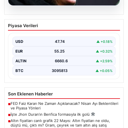
07.08.2026
İşte Jhon Duran’ın Benfica formasıyla
Piyasa Verileri
ilk golü
USD
47.74
▲ +0.18%
EUR
55.25
▲ +0.32%
ALTIN
6660.6
▲ +2.59%
BTC
3095813
▲ +0.05%
Son Eklenen Haberler
FED Faiz Kararı Ne Zaman Açıklanacak? Nisan Ayı Beklentileri
■
ve Piyasa Yönleri
İşte Jhon Duran’ın Benfica formasıyla ilk golü
■
Altın fiyatları canlı grafik 22 Mayıs: Altın fiyatları ne oldu,
■
düştü mü, çıktı mı? Gram, çeyrek ve tam altın alış satış