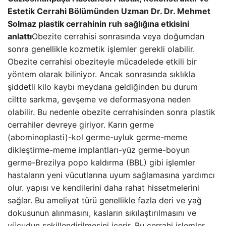
Estetik Cerrahi Bölümünden Uzman Dr. Dr. Mehmet
Solmaz plastik cerrahinin ruh sağlığına etkisini
anlattı
Obezite cerrahisi sonrasında veya doğumdan
sonra genellikle kozmetik işlemler gerekli olabilir.
Obezite cerrahisi obeziteyle mücadelede etkili bir
yöntem olarak biliniyor. Ancak sonrasında sıklıkla
şiddetli kilo kaybı meydana geldiğinden bu durum
ciltte sarkma, gevşeme ve deformasyona neden
olabilir. Bu nedenle obezite cerrahisinden sonra plastik
cerrahiler devreye giriyor. Karın germe
(abominoplasti)-kol germe-uyluk germe-meme
dikleştirme-meme implantları-yüz germe-boyun
germe-Brezilya popo kaldırma (BBL) gibi işlemler
hastaların yeni vücutlarına uyum sağlamasına yardımcı
olur. yapısı ve kendilerini daha rahat hissetmelerini
sağlar. Bu ameliyat türü genellikle fazla deri ve yağ
dokusunun alınmasını, kasların sıkılaştırılmasını ve
vücudun şekillendirilmesini içerir. Bu cerrahi işlemler