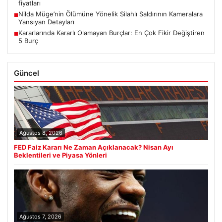
fiyatları
Nilda Müge’nin Ölümüne Yönelik Silahlı Saldırının Kameralara
■
Yansıyan Detayları
Kararlarında Kararlı Olamayan Burçlar: En Çok Fikir Değiştiren
■
5 Burç
Güncel
Ağustos 8, 2026
FED Faiz Kararı Ne Zaman Açıklanacak? Nisan Ayı
Beklentileri ve Piyasa Yönleri
Ağustos 7, 2026