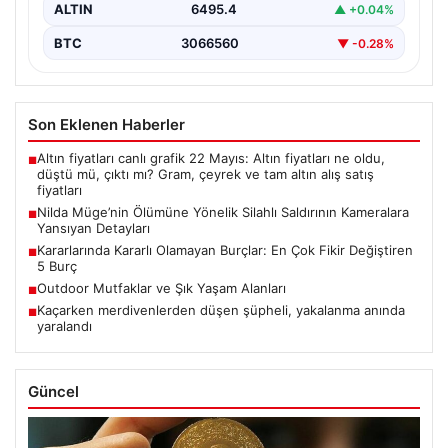
ALTIN
6495.4
▲ +0.04%
BTC
3066560
▼ -0.28%
Son Eklenen Haberler
Altın fiyatları canlı grafik 22 Mayıs: Altın fiyatları ne oldu,
■
düştü mü, çıktı mı? Gram, çeyrek ve tam altın alış satış
fiyatları
Nilda Müge’nin Ölümüne Yönelik Silahlı Saldırının Kameralara
■
Yansıyan Detayları
Kararlarında Kararlı Olamayan Burçlar: En Çok Fikir Değiştiren
■
5 Burç
Outdoor Mutfaklar ve Şık Yaşam Alanları
■
Kaçarken merdivenlerden düşen şüpheli, yakalanma anında
■
yaralandı
Güncel