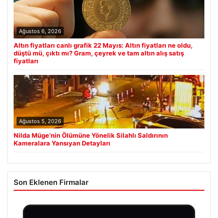
Ağustos 6, 2026
Altın fiyatları canlı grafik 22 Mayıs: Altın fiyatları ne oldu,
düştü mü, çıktı mı? Gram, çeyrek ve tam altın alış satış
fiyatları
Ağustos 5, 2026
Nilda Müge’nin Ölümüne Yönelik Silahlı Saldırının
Kameralara Yansıyan Detayları
Son Eklenen Firmalar