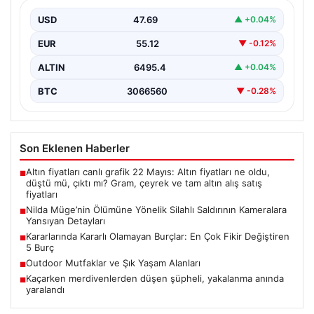
Detayları
USD
47.69
▲ +0.04%
İstanbul’un Şişli ilçesinde yaşanan korkutucu olayda,
genç kadın Nilda Müge Şahin, eczaneden aldığı
EUR
55.12
▼ -0.12%
ilaçları…
ALTIN
6495.4
▲ +0.04%
BTC
3066560
▼ -0.28%
Son Eklenen Haberler
Altın fiyatları canlı grafik 22 Mayıs: Altın fiyatları ne oldu,
■
düştü mü, çıktı mı? Gram, çeyrek ve tam altın alış satış
fiyatları
Nilda Müge’nin Ölümüne Yönelik Silahlı Saldırının Kameralara
■
Yansıyan Detayları
Kararlarında Kararlı Olamayan Burçlar: En Çok Fikir Değiştiren
■
5 Burç
Outdoor Mutfaklar ve Şık Yaşam Alanları
■
Kaçarken merdivenlerden düşen şüpheli, yakalanma anında
■
yaralandı