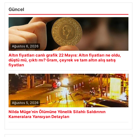
Güncel
Ağustos 6, 2026
Altın fiyatları canlı grafik 22 Mayıs: Altın fiyatları ne oldu,
düştü mü, çıktı mı? Gram, çeyrek ve tam altın alış satış
fiyatları
Ağustos 5, 2026
Nilda Müge’nin Ölümüne Yönelik Silahlı Saldırının
Kameralara Yansıyan Detayları