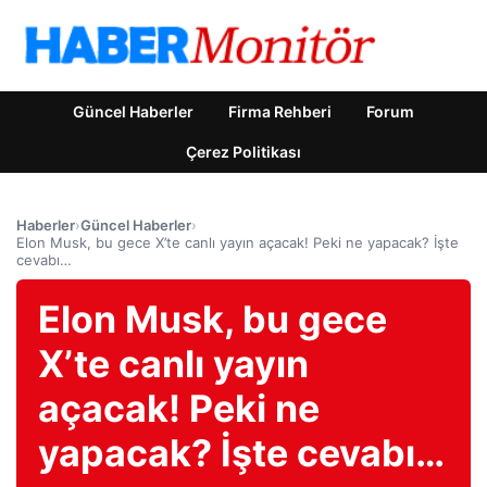
Güncel Haberler
Firma Rehberi
Forum
Çerez Politikası
Haberler
›
Güncel Haberler
›
Elon Musk, bu gece X’te canlı yayın açacak! Peki ne yapacak? İşte
cevabı…
Elon Musk, bu gece
X’te canlı yayın
açacak! Peki ne
yapacak? İşte cevabı…